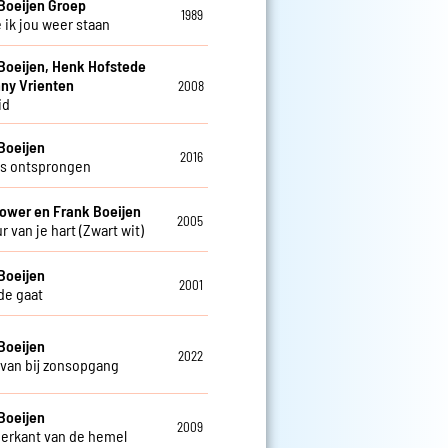
Boeijen Groep
1989
 ik jou weer staan
Boeijen, Henk Hofstede
ny Vrienten
2008
id
Boeijen
2016
s ontsprongen
ower en Frank Boeijen
2005
r van je hart (Zwart wit)
Boeijen
2001
fde gaat
Boeijen
2022
van bij zonsopgang
Boeijen
2009
erkant van de hemel