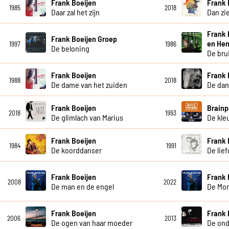
Frank Boeijen
Frank 
1985
2018
Daar zal het zijn
Dan zie
Frank 
Frank Boeijen Groep
en Hen
1997
1986
De beloning
De bru
Frank Boeijen
Frank 
1988
2018
De dame van het zuiden
De dan
Frank Boeijen
Brainp
2018
1993
De glimlach van Marius
De kleu
Frank Boeijen
Frank 
1984
1991
De koorddanser
De lie
Frank Boeijen
Frank 
2008
2022
De man en de engel
De Mor
Frank Boeijen
Frank 
2006
2013
De ogen van haar moeder
De ond