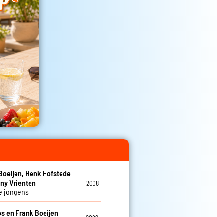
Boeijen, Henk Hofstede
ny Vrienten
2008
e jongens
os en Frank Boeijen