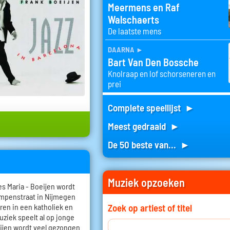
Meermens en Raf
Walschaerts
De laatste mens
daarna
►
Bart Van Den Bossche
Knolraap en lof schorseneren en
prei
Complete speellijst ►
Meest gedraaid ►
De 50 beste van... ►
Muziek opzoeken
s Maria - Boeijen wordt
ampenstraat in Nijmegen
eren in een katholiek en
Zoek op artiest of titel
ziek speelt al op jonge
oeijen wordt veel gezongen