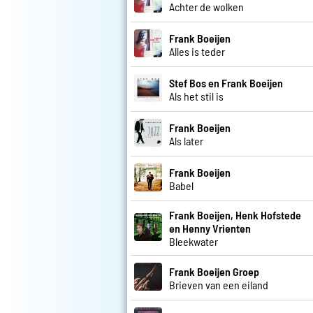
Achter de wolken
Frank Boeijen
Alles is teder
Stef Bos en Frank Boeijen
Als het stil is
Frank Boeijen
Als later
Frank Boeijen
Babel
Frank Boeijen, Henk Hofstede
en Henny Vrienten
Bleekwater
Frank Boeijen Groep
Brieven van een eiland