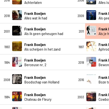
2018
2006
Achterlaten
Alles i
Frank Boeijen
Frank 
2018
2009
Alles wat ik had
Als ge
Frank Boeijen
Frank 
2001
2011
Als ik geen geheugen had
Als je 
Frank Boeijen
Frank 
1993
1997
Als schelpen in het zand
Aphrod
Frank Boeijen
Frank 
1994
2018
Berceuse nr. 2
Bewon
Frank Boeijen
Frank 
2008
2016
Boodschap van Holland
Boze 
Frank Boeijen
Frank 
1984
2003
Chateau de Fleury
Cowboy