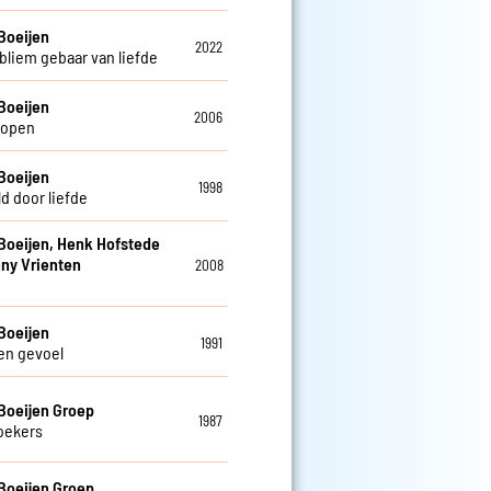
Boeijen
2022
bliem gebaar van liefde
Boeijen
2006
lopen
Boeijen
1998
d door liefde
Boeijen, Henk Hofstede
ny Vrienten
2008
Boeijen
1991
en gevoel
Boeijen Groep
1987
oekers
Boeijen Groep