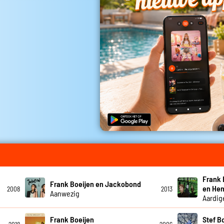
Frank 
Frank Boeijen en Jackobond
en Hen
2008
2013
Aanwezig
Aardig
Frank Boeijen
Stef B