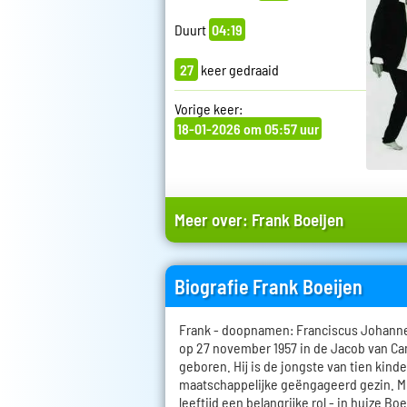
Duurt
04:19
27
keer gedraaid
Vorige keer:
18-01-2026 om 05:57 uur
Meer over:
Frank Boeijen
Biografie Frank Boeijen
Frank - doopnamen: Franciscus Johanne
op 27 november 1957 in de Jacob van C
geboren. Hij is de jongste van tien kind
maatschappelijke geëngageerd gezin. Mu
leeftijd een belangrijke rol - in huize B