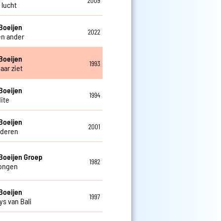
2009
s lucht
Boeijen
2022
en ander
Boeijen
1993
haar ziet
Boeijen
1994
ite
Boeijen
2001
deren
Boeijen Groep
1982
tongen
Boeijen
1997
s van Bali