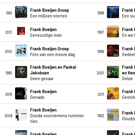
Frank Boeijen Groep
Frank 
1991
1988
Een miljoen sterren
Een su
Frank Boeijen
Frank 
2013
1997
Eenvoudige man
En we 
Frank Boeijen Groep
Frank 
2001
1988
Foto van een mooie dag
Gedeel
Frank Boeijen en Paskal
Frank 
Jakobsen
en Hen
1985
2001
Geen gevaar
Geluk
Frank Boeijen
Frank 
2018
2011
Genade
Gestol
Frank Boeijen
Frank 
Goede voornemens nummer
2008
1993
Goudz
tien
Frank Boeijen
Frank 