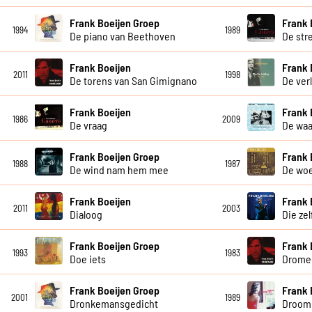
Frank Boeijen Groep
Frank 
1994
1989
De piano van Beethoven
De str
Frank Boeijen
Frank 
2011
1998
De torens van San Gimignano
De ver
Frank Boeijen
Frank 
1986
2009
De vraag
De waa
Frank Boeijen Groep
Frank 
1988
1987
De wind nam hem mee
De wo
Frank Boeijen
Frank 
2011
2003
Dialoog
Die ze
Frank Boeijen Groep
Frank 
1993
1983
Doe iets
Drome
Frank Boeijen Groep
Frank 
2001
1989
Dronkemansgedicht
Droom 