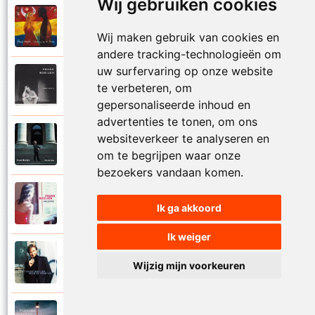
Wij gebruiken cookies
Frank Boeijen
2003
Onder ons
Wij maken gebruik van cookies en
andere tracking-technologieën om
uw surfervaring op onze website
Frank Boeijen
te verbeteren, om
1991
Onschuld
gepersonaliseerde inhoud en
advertenties te tonen, om ons
Frank Boeijen
websiteverkeer te analyseren en
2009
Op een dag
om te begrijpen waar onze
bezoekers vandaan komen.
Frank Boeijen
2018
Ik ga akkoord
Op het terras
Ik weiger
Frank Boeijen
1994
Wijzig mijn voorkeuren
Open de poorten