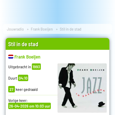
Jouwradio
Frank Boeijen
Stil in de stad
Stil in de stad
Frank Boeijen
Uitgebracht in
1993
Duurt
04:10
27
keer gedraaid
Vorige keer:
26-04-2026 om 10:03 uur