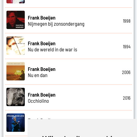
Frank Boeijen
1998
Nijmegen bij zonsondergang
Frank Boeijen
1994
Nu de wereld in de war is
Frank Boeijen
2006
Nu en dan
Frank Boeijen
2016
Occhiolino
Frank Boeijen
2022
Of ligt het aan mij