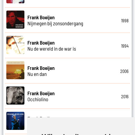
Frank Boeijen
1998
Nijmegen bij zonsondergang
Frank Boeijen
1994
Nu de wereld in de war is
Frank Boeijen
2006
Nu en dan
Frank Boeijen
2016
Occhiolino
Frank Boeijen
2022
Of ligt het aan mij