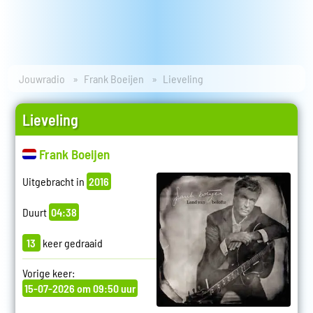
Jouwradio
Frank Boeijen
Lieveling
Lieveling
Frank Boeijen
Uitgebracht in
2016
Duurt
04:38
13
keer gedraaid
Vorige keer:
15-07-2026 om 09:50 uur