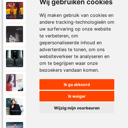
Wij gebruiken cookies
Frank Boeijen
2003
Onder ons
Wij maken gebruik van cookies en
andere tracking-technologieën om
uw surfervaring op onze website
Frank Boeijen
te verbeteren, om
1991
Onschuld
gepersonaliseerde inhoud en
advertenties te tonen, om ons
Frank Boeijen
websiteverkeer te analyseren en
2009
Op een dag
om te begrijpen waar onze
bezoekers vandaan komen.
Frank Boeijen
2018
Ik ga akkoord
Op het terras
Ik weiger
Frank Boeijen
1994
Wijzig mijn voorkeuren
Open de poorten