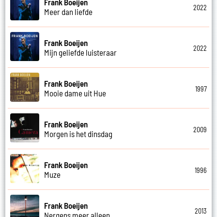
Frank Boeijen
2022
Meer dan liefde
Frank Boeijen
2022
Mijn geliefde luisteraar
Frank Boeijen
1997
Mooie dame uit Hue
Frank Boeijen
2009
Morgen is het dinsdag
Frank Boeijen
1996
Muze
Frank Boeijen
2013
Nergens meer alleen