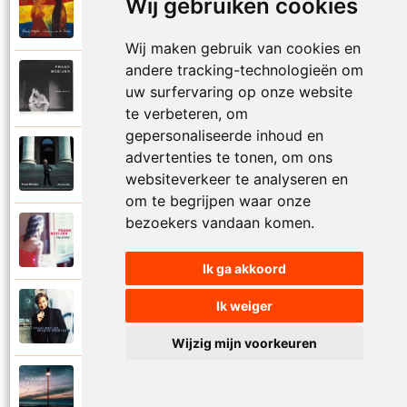
Wij gebruiken cookies
Frank Boeijen
2003
Onder ons
Wij maken gebruik van cookies en
andere tracking-technologieën om
Frank Boeijen
1991
uw surfervaring op onze website
Onschuld
te verbeteren, om
gepersonaliseerde inhoud en
Frank Boeijen
advertenties te tonen, om ons
2009
Op een dag
websiteverkeer te analyseren en
om te begrijpen waar onze
bezoekers vandaan komen.
Frank Boeijen
2018
Op het terras
Ik ga akkoord
Ik weiger
Frank Boeijen
1994
Open de poorten
Wijzig mijn voorkeuren
Frank Boeijen
2013
Overal bleef er iets achter