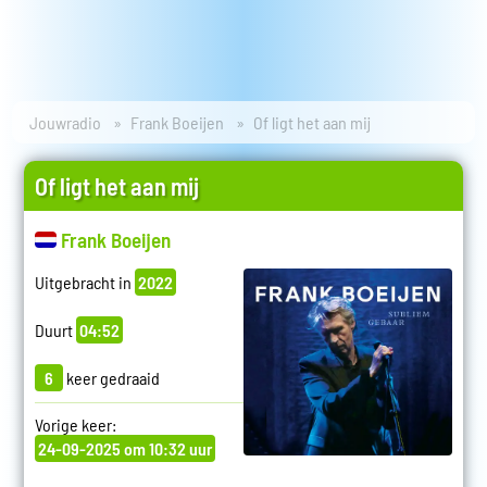
Jouwradio
Frank Boeijen
Of ligt het aan mij
Of ligt het aan mij
Frank Boeijen
Uitgebracht in
2022
Duurt
04:52
6
keer gedraaid
Vorige keer:
24-09-2025 om 10:32 uur