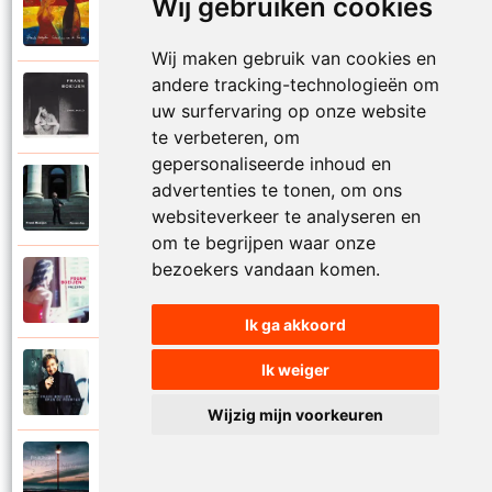
Wij gebruiken cookies
Frank Boeijen
2003
Onder ons
Wij maken gebruik van cookies en
andere tracking-technologieën om
Frank Boeijen
1991
uw surfervaring op onze website
Onschuld
te verbeteren, om
gepersonaliseerde inhoud en
Frank Boeijen
advertenties te tonen, om ons
2009
Op een dag
websiteverkeer te analyseren en
om te begrijpen waar onze
bezoekers vandaan komen.
Frank Boeijen
2018
Op het terras
Ik ga akkoord
Ik weiger
Frank Boeijen
1994
Open de poorten
Wijzig mijn voorkeuren
Frank Boeijen
2013
Overal bleef er iets achter