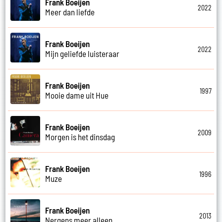
Frank Boeijen
2022
Meer dan liefde
Frank Boeijen
2022
Mijn geliefde luisteraar
Frank Boeijen
1997
Mooie dame uit Hue
Frank Boeijen
2009
Morgen is het dinsdag
Frank Boeijen
1996
Muze
Frank Boeijen
2013
Nergens meer alleen