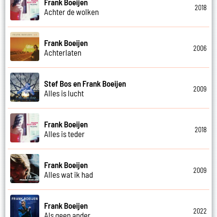
Frank Boeijen
2018
Achter de wolken
Frank Boeijen
2006
Achterlaten
Stef Bos en Frank Boeijen
2009
Alles is lucht
Frank Boeijen
2018
Alles is teder
Frank Boeijen
2009
Alles wat ik had
Frank Boeijen
2022
Als geen ander