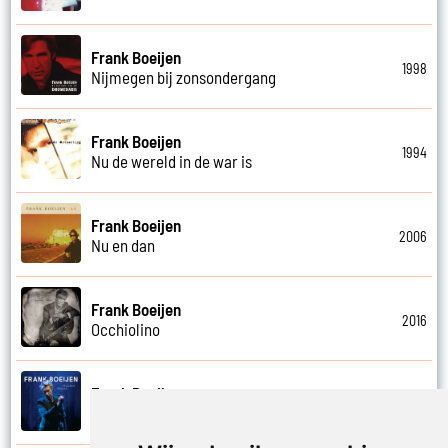
Frank Boeijen
1998
Nijmegen bij zonsondergang
Frank Boeijen
1994
Nu de wereld in de war is
Frank Boeijen
2006
Nu en dan
Frank Boeijen
2016
Occhiolino
Frank Boeijen
2022
Of ligt het aan mij