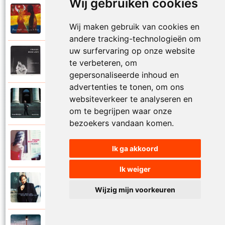
Wij gebruiken cookies
Frank Boeijen
2003
Onder ons
Wij maken gebruik van cookies en
andere tracking-technologieën om
uw surfervaring op onze website
Frank Boeijen
te verbeteren, om
1991
Onschuld
gepersonaliseerde inhoud en
advertenties te tonen, om ons
Frank Boeijen
websiteverkeer te analyseren en
2009
Op een dag
om te begrijpen waar onze
bezoekers vandaan komen.
Frank Boeijen
2018
Ik ga akkoord
Op het terras
Ik weiger
Frank Boeijen
1994
Wijzig mijn voorkeuren
Open de poorten