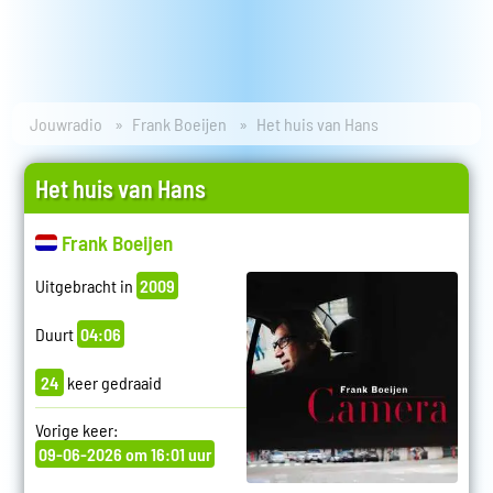
Jouwradio
Frank Boeijen
Het huis van Hans
Het huis van Hans
Frank Boeijen
Uitgebracht in
2009
Duurt
04:06
24
keer gedraaid
Vorige keer:
09-06-2026 om 16:01 uur