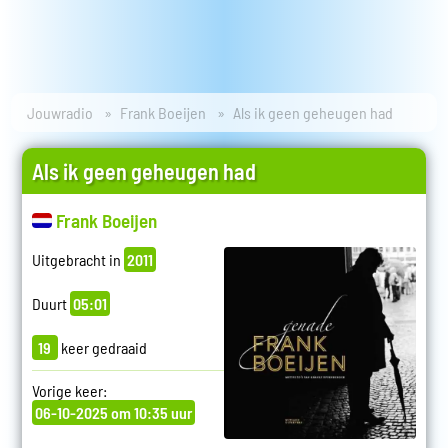
Jouwradio
Frank Boeijen
Als ik geen geheugen had
Als ik geen geheugen had
Frank Boeijen
Uitgebracht in
2011
Duurt
05:01
19
keer gedraaid
Vorige keer:
06-10-2025 om 10:35 uur