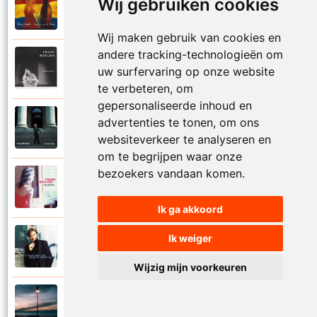
Wij gebruiken cookies
Frank Boeijen
2003
Onder ons
Wij maken gebruik van cookies en
andere tracking-technologieën om
Frank Boeijen
1991
uw surfervaring op onze website
Onschuld
te verbeteren, om
gepersonaliseerde inhoud en
Frank Boeijen
advertenties te tonen, om ons
2009
Op een dag
websiteverkeer te analyseren en
om te begrijpen waar onze
bezoekers vandaan komen.
Frank Boeijen
2018
Op het terras
Ik ga akkoord
Ik weiger
Frank Boeijen
1994
Open de poorten
Wijzig mijn voorkeuren
Frank Boeijen
2013
Overal bleef er iets achter