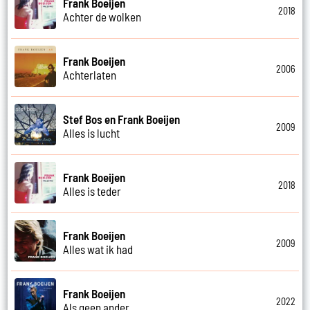
Frank Boeijen
2018
Achter de wolken
Frank Boeijen
2006
Achterlaten
Stef Bos en Frank Boeijen
2009
Alles is lucht
Frank Boeijen
2018
Alles is teder
Frank Boeijen
2009
Alles wat ik had
Frank Boeijen
2022
Als geen ander