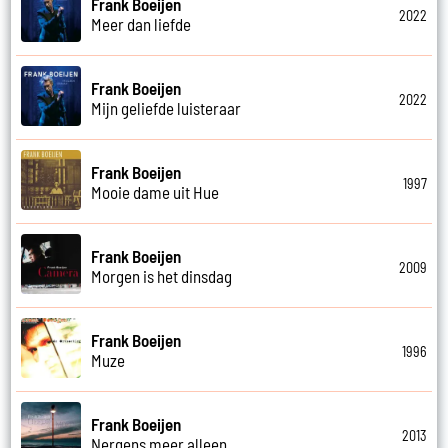
Frank Boeijen
2022
Meer dan liefde
Frank Boeijen
2022
Mijn geliefde luisteraar
Frank Boeijen
1997
Mooie dame uit Hue
Frank Boeijen
2009
Morgen is het dinsdag
Frank Boeijen
1996
Muze
Frank Boeijen
2013
Nergens meer alleen