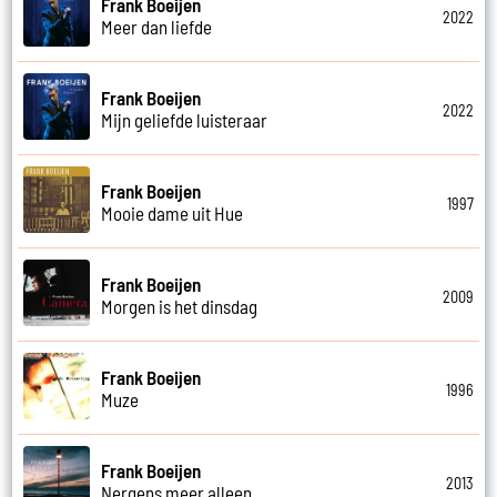
Frank Boeijen
2022
Meer dan liefde
Frank Boeijen
2022
Mijn geliefde luisteraar
Frank Boeijen
1997
Mooie dame uit Hue
Frank Boeijen
2009
Morgen is het dinsdag
Frank Boeijen
1996
Muze
Frank Boeijen
2013
Nergens meer alleen