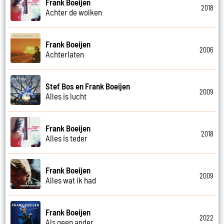
Frank Boeijen
2018
Achter de wolken
Frank Boeijen
2006
Achterlaten
Stef Bos en Frank Boeijen
2009
Alles is lucht
Frank Boeijen
2018
Alles is teder
Frank Boeijen
2009
Alles wat ik had
Frank Boeijen
2022
Als geen ander