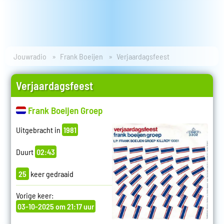
Jouwradio
Frank Boeijen
Verjaardagsfeest
Verjaardagsfeest
Frank Boeijen Groep
Uitgebracht in
1981
Duurt
02:43
25
keer gedraaid
Vorige keer:
03-10-2025 om 21:17 uur