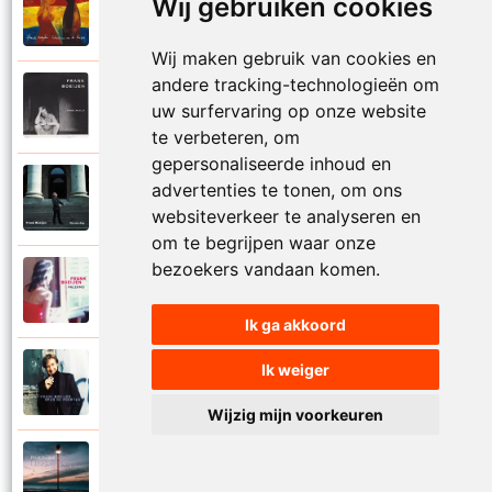
Wij gebruiken cookies
Frank Boeijen
2003
Onder ons
Wij maken gebruik van cookies en
andere tracking-technologieën om
Frank Boeijen
1991
uw surfervaring op onze website
Onschuld
te verbeteren, om
gepersonaliseerde inhoud en
Frank Boeijen
advertenties te tonen, om ons
2009
Op een dag
websiteverkeer te analyseren en
om te begrijpen waar onze
bezoekers vandaan komen.
Frank Boeijen
2018
Op het terras
Ik ga akkoord
Ik weiger
Frank Boeijen
1994
Open de poorten
Wijzig mijn voorkeuren
Frank Boeijen
2013
Overal bleef er iets achter