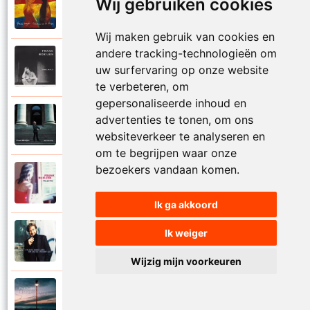
Wij gebruiken cookies
Frank Boeijen
2003
Onder ons
Wij maken gebruik van cookies en
andere tracking-technologieën om
Frank Boeijen
1991
uw surfervaring op onze website
Onschuld
te verbeteren, om
gepersonaliseerde inhoud en
Frank Boeijen
advertenties te tonen, om ons
2009
Op een dag
websiteverkeer te analyseren en
om te begrijpen waar onze
bezoekers vandaan komen.
Frank Boeijen
2018
Op het terras
Ik ga akkoord
Ik weiger
Frank Boeijen
1994
Open de poorten
Wijzig mijn voorkeuren
Frank Boeijen
2013
Overal bleef er iets achter