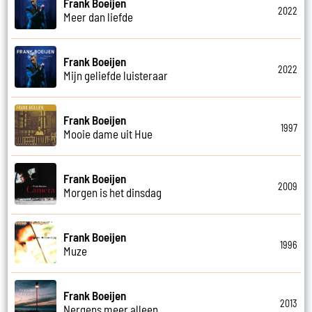
Frank Boeijen
2022
Meer dan liefde
Frank Boeijen
2022
Mijn geliefde luisteraar
Frank Boeijen
1997
Mooie dame uit Hue
Frank Boeijen
2009
Morgen is het dinsdag
Frank Boeijen
1996
Muze
Frank Boeijen
2013
Nergens meer alleen