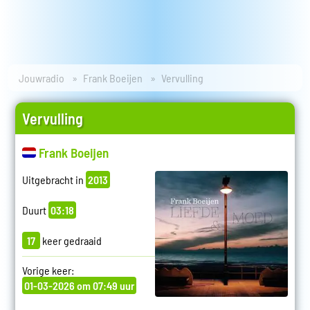
Jouwradio
Frank Boeijen
Vervulling
Vervulling
Frank Boeijen
Uitgebracht in
2013
Duurt
03:18
17
keer gedraaid
Vorige keer:
01-03-2026 om 07:49 uur