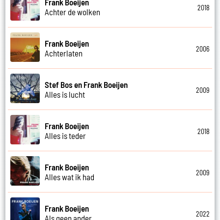
Frank Boeijen
2018
Achter de wolken
Frank Boeijen
2006
Achterlaten
Stef Bos en Frank Boeijen
2009
Alles is lucht
Frank Boeijen
2018
Alles is teder
Frank Boeijen
2009
Alles wat ik had
Frank Boeijen
2022
Als geen ander