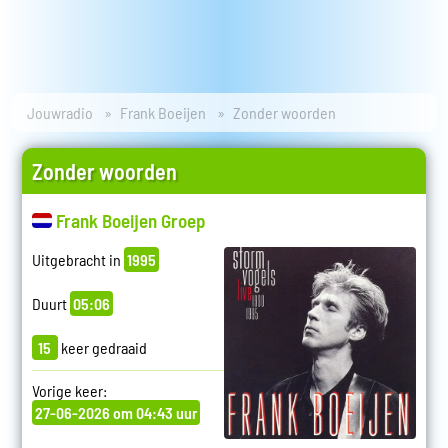
Jouwradio
Frank Boeijen
Zonder woorden
Zonder woorden
Frank Boeijen Groep
Uitgebracht in
1995
Duurt
05:06
15
keer gedraaid
Vorige keer:
27-06-2026 om 04:43 uur