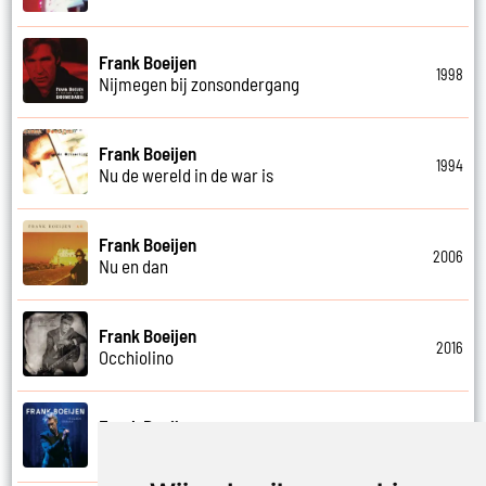
Frank Boeijen
1998
Nijmegen bij zonsondergang
Frank Boeijen
1994
Nu de wereld in de war is
Frank Boeijen
2006
Nu en dan
Frank Boeijen
2016
Occhiolino
Frank Boeijen
2022
Of ligt het aan mij