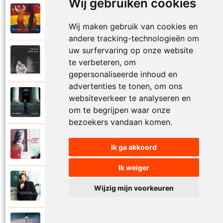
Wij gebruiken cookies
Frank Boeijen
2003
Onder ons
Wij maken gebruik van cookies en
andere tracking-technologieën om
uw surfervaring op onze website
Frank Boeijen
te verbeteren, om
1991
Onschuld
gepersonaliseerde inhoud en
advertenties te tonen, om ons
Frank Boeijen
websiteverkeer te analyseren en
2009
Op een dag
om te begrijpen waar onze
bezoekers vandaan komen.
Frank Boeijen
2018
Ik ga akkoord
Op het terras
Ik weiger
Frank Boeijen
1994
Wijzig mijn voorkeuren
Open de poorten