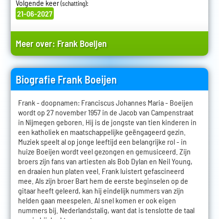
Volgende keer
:
(schatting)
21-06-2027
Meer over:
Frank Boeijen
Biografie Frank Boeijen
Frank - doopnamen: Franciscus Johannes Maria - Boeijen
wordt op 27 november 1957 in de Jacob van Campenstraat
in Nijmegen geboren. Hij is de jongste van tien kinderen in
een katholiek en maatschappelijke geëngageerd gezin.
Muziek speelt al op jonge leeftijd een belangrijke rol - in
huize Boeijen wordt veel gezongen en gemusiceerd. Zijn
broers zijn fans van artiesten als Bob Dylan en Neil Young,
en draaien hun platen veel. Frank luistert gefascineerd
mee. Als zijn broer Bart hem de eerste beginselen op de
gitaar heeft geleerd, kan hij eindelijk nummers van zijn
helden gaan meespelen. Al snel komen er ook eigen
nummers bij. Nederlandstalig, want dat is tenslotte de taal