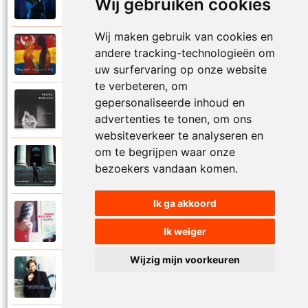
Wij gebruiken cookies
Of ligt het aan mij
Wij maken gebruik van cookies en
Frank Boeijen
andere tracking-technologieën om
2003
Onder ons
uw surfervaring op onze website
te verbeteren, om
gepersonaliseerde inhoud en
Frank Boeijen
1991
Onschuld
advertenties te tonen, om ons
websiteverkeer te analyseren en
om te begrijpen waar onze
Frank Boeijen
2009
bezoekers vandaan komen.
Op een dag
Ik ga akkoord
Frank Boeijen
2018
Op het terras
Ik weiger
Wijzig mijn voorkeuren
Frank Boeijen
1994
Open de poorten