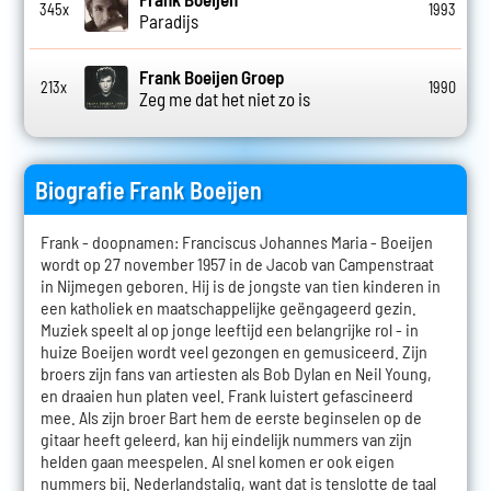
345x
1993
Paradijs
Frank Boeijen Groep
213x
1990
Zeg me dat het niet zo is
Biografie Frank Boeijen
Frank - doopnamen: Franciscus Johannes Maria - Boeijen
wordt op 27 november 1957 in de Jacob van Campenstraat
in Nijmegen geboren. Hij is de jongste van tien kinderen in
een katholiek en maatschappelijke geëngageerd gezin.
Muziek speelt al op jonge leeftijd een belangrijke rol - in
huize Boeijen wordt veel gezongen en gemusiceerd. Zijn
broers zijn fans van artiesten als Bob Dylan en Neil Young,
en draaien hun platen veel. Frank luistert gefascineerd
mee. Als zijn broer Bart hem de eerste beginselen op de
gitaar heeft geleerd, kan hij eindelijk nummers van zijn
helden gaan meespelen. Al snel komen er ook eigen
nummers bij. Nederlandstalig, want dat is tenslotte de taal