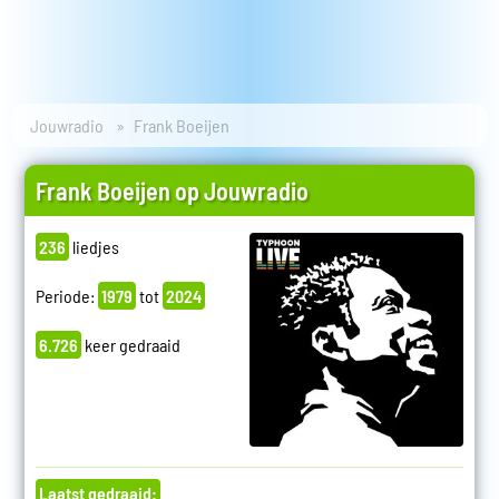
Jouwradio
Frank Boeijen
Frank Boeijen op Jouwradio
236
liedjes
Periode:
1979
tot
2024
6.726
keer gedraaid
Laatst gedraaid: