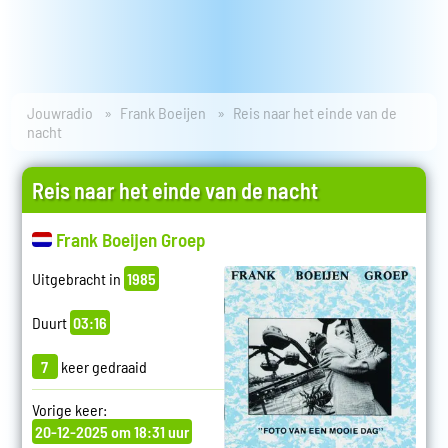
Jouwradio
Frank Boeijen
Reis naar het einde van de
nacht
Reis naar het einde van de nacht
Frank Boeijen Groep
Uitgebracht in
1985
Duurt
03:16
7
keer gedraaid
Vorige keer:
20-12-2025 om 18:31 uur