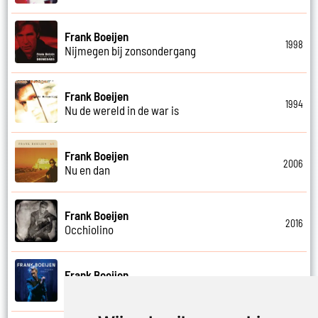
Frank Boeijen
1998
Nijmegen bij zonsondergang
Frank Boeijen
1994
Nu de wereld in de war is
Frank Boeijen
2006
Nu en dan
Frank Boeijen
2016
Occhiolino
Frank Boeijen
2022
Of ligt het aan mij