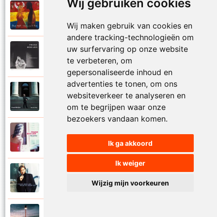
Wij gebruiken cookies
Frank Boeijen
2003
Onder ons
Wij maken gebruik van cookies en
andere tracking-technologieën om
uw surfervaring op onze website
Frank Boeijen
1991
te verbeteren, om
Onschuld
gepersonaliseerde inhoud en
advertenties te tonen, om ons
Frank Boeijen
websiteverkeer te analyseren en
2009
Op een dag
om te begrijpen waar onze
bezoekers vandaan komen.
Frank Boeijen
2018
Op het terras
Ik ga akkoord
Ik weiger
Frank Boeijen
1994
Open de poorten
Wijzig mijn voorkeuren
Frank Boeijen