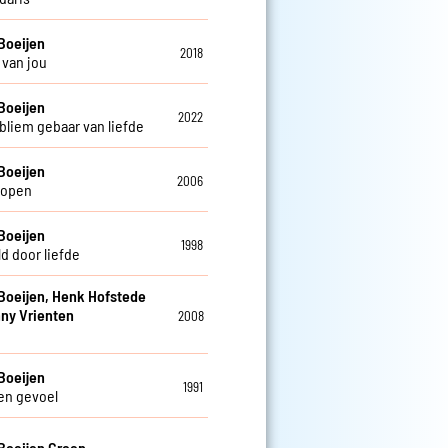
Boeijen
2018
van jou
Boeijen
2022
bliem gebaar van liefde
Boeijen
2006
lopen
Boeijen
1998
d door liefde
Boeijen, Henk Hofstede
ny Vrienten
2008
Boeijen
1991
en gevoel
Boeijen Groep