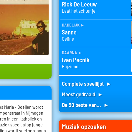
Rick De Leeuw
Laat het achter je
dadelijk
►
Sanne
Celine
daarna
►
Ivan Pecnik
Blijziend
Complete speellijst ►
Meest gedraaid ►
De 50 beste van... ►
s Maria - Boeijen wordt
ampenstraat in Nijmegen
eren in een katholiek en
ziek speelt al op jonge
Muziek opzoeken
oeijen wordt veel gezongen