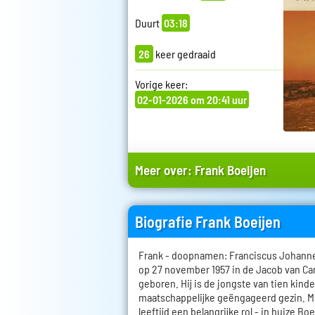
Duurt
03:18
26
keer gedraaid
Vorige keer:
02-01-2026 om 20:41 uur
Meer over:
Frank Boeijen
Biografie Frank Boeijen
Frank - doopnamen: Franciscus Johanne
op 27 november 1957 in de Jacob van C
geboren. Hij is de jongste van tien kind
maatschappelijke geëngageerd gezin. Mu
leeftijd een belangrijke rol - in huize B