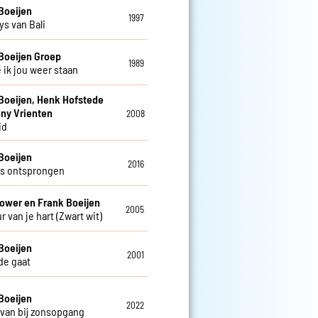
Boeijen
1997
s van Bali
Boeijen Groep
1989
 ik jou weer staan
Boeijen, Henk Hofstede
ny Vrienten
2008
id
Boeijen
2016
s ontsprongen
ower en Frank Boeijen
2005
r van je hart (Zwart wit)
Boeijen
2001
fde gaat
Boeijen
2022
van bij zonsopgang