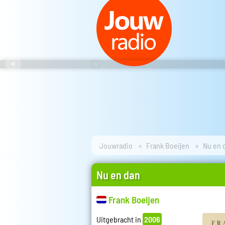
Jouwradio
Frank Boeijen
Nu en 
Nu en dan
Frank Boeijen
Uitgebracht in
2006