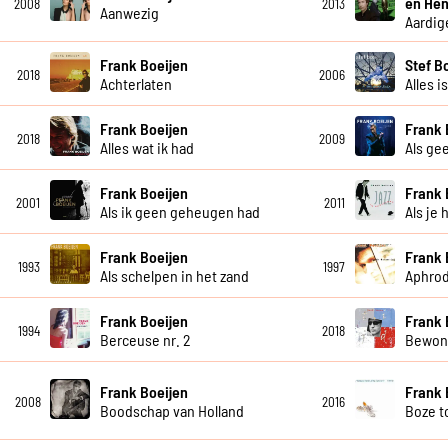
en Hen
2008
2013
Aanwezig
Aardig
Frank Boeijen
Stef B
2018
2006
Achterlaten
Alles i
Frank Boeijen
Frank 
2018
2009
Alles wat ik had
Als ge
Frank Boeijen
Frank 
2001
2011
Als ik geen geheugen had
Als je 
Frank Boeijen
Frank 
1993
1997
Als schelpen in het zand
Aphrod
Frank Boeijen
Frank 
1994
2018
Berceuse nr. 2
Bewon
Frank Boeijen
Frank 
2008
2016
Boodschap van Holland
Boze 