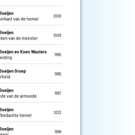
Boeijen
2009
erkant van de hemel
Boeijen
2009
eken van de meester
Boeijen en Koen Wauters
1995
leiding
Boeijen Groep
1985
rheid
Boeijen
1997
ede van de armoede
Boeijen
2022
lfbedachte hemel
Boeijen
1998
daris