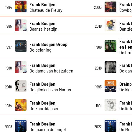
Frank Boeijen
Frank 
1984
2003
Chateau de Fleury
Cowboy
Frank Boeijen
Frank 
1985
2018
Daar zal het zijn
Dan zie
Frank 
Frank Boeijen Groep
en Hen
1997
1986
De beloning
De bru
Frank Boeijen
Frank 
1988
2018
De dame van het zuiden
De dan
Frank Boeijen
Brainp
2018
1993
De glimlach van Marius
De kleu
Frank Boeijen
Frank 
1984
1991
De koorddanser
De lie
Frank Boeijen
Frank 
2008
2022
De man en de engel
De Mor