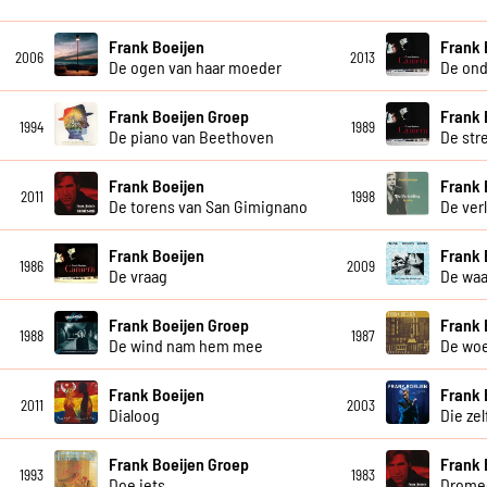
Frank Boeijen
Frank 
2006
2013
De ogen van haar moeder
De ond
Frank Boeijen Groep
Frank 
1994
1989
De piano van Beethoven
De str
Frank Boeijen
Frank 
2011
1998
De torens van San Gimignano
De ver
Frank Boeijen
Frank 
1986
2009
De vraag
De waa
Frank Boeijen Groep
Frank 
1988
1987
De wind nam hem mee
De wo
Frank Boeijen
Frank 
2011
2003
Dialoog
Die ze
Frank Boeijen Groep
Frank 
1993
1983
Doe iets
Drome