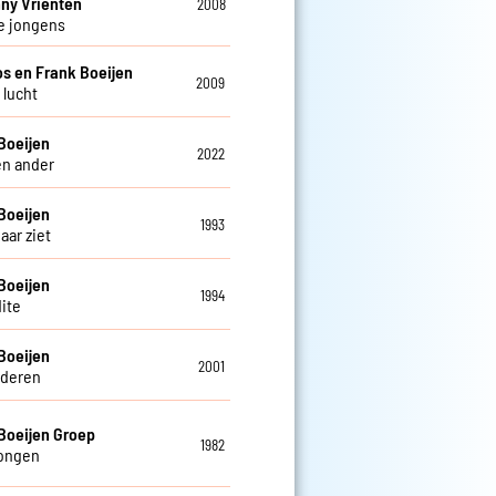
ny Vrienten
2008
e jongens
os en Frank Boeijen
2009
s lucht
Boeijen
2022
en ander
Boeijen
1993
haar ziet
Boeijen
1994
ite
Boeijen
2001
deren
Boeijen Groep
1982
tongen