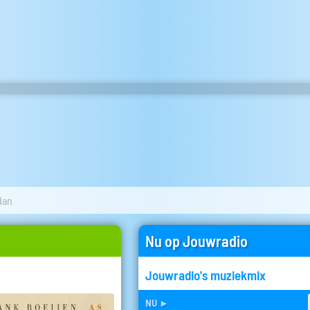
dan
Nu op Jouwradio
Jouwradio's muziekmix
nu
►