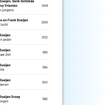
Boeijen, Henk Hofstede
ny Vrienten
2008
e jongens
os en Frank Boeijen
2009
s lucht
Boeijen
2022
en ander
Boeijen
1993
haar ziet
Boeijen
1994
ite
Boeijen
2001
deren
Boeijen Groep
1982
tongen