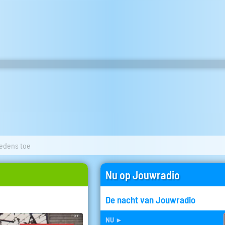
oedens toe
Nu op Jouwradio
De nacht van Jouwradio
nu
►