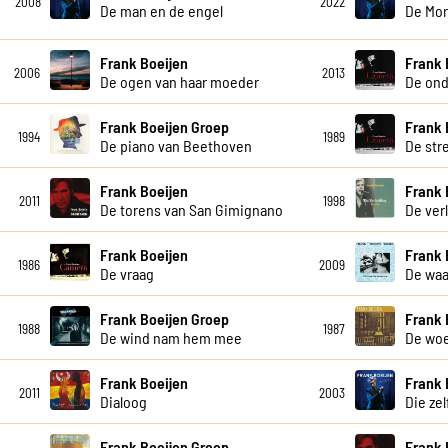
2008
2022
De man en de engel
De Mor
Frank Boeijen
Frank 
2006
2013
De ogen van haar moeder
De ond
Frank Boeijen Groep
Frank 
1994
1989
De piano van Beethoven
De str
Frank Boeijen
Frank 
2011
1998
De torens van San Gimignano
De ver
Frank Boeijen
Frank 
1986
2009
De vraag
De waa
Frank Boeijen Groep
Frank 
1988
1987
De wind nam hem mee
De wo
Frank Boeijen
Frank 
2011
2003
Dialoog
Die ze
Frank Boeijen Groep
Frank 