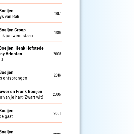
Boeijen
1997
s van Bali
Boeijen Groep
1989
 ik jou weer staan
Boeijen, Henk Hofstede
ny Vrienten
2008
id
Boeijen
2016
s ontsprongen
ower en Frank Boeijen
2005
r van je hart (Zwart wit)
Boeijen
2001
fde gaat
Boeijen