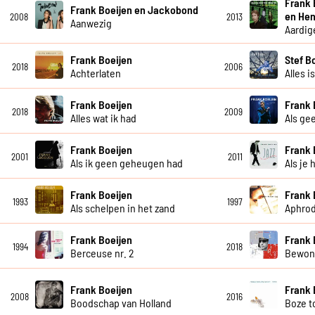
Frank 
Frank Boeijen en Jackobond
en Hen
2008
2013
Aanwezig
Aardig
Frank Boeijen
Stef B
2018
2006
Achterlaten
Alles i
Frank Boeijen
Frank 
2018
2009
Alles wat ik had
Als ge
Frank Boeijen
Frank 
2001
2011
Als ik geen geheugen had
Als je 
Frank Boeijen
Frank 
1993
1997
Als schelpen in het zand
Aphrod
Frank Boeijen
Frank 
1994
2018
Berceuse nr. 2
Bewon
Frank Boeijen
Frank 
2008
2016
Boodschap van Holland
Boze 