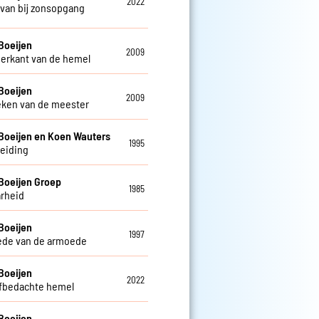
2022
van bij zonsopgang
Boeijen
2009
erkant van de hemel
Boeijen
2009
eken van de meester
Boeijen en Koen Wauters
1995
leiding
Boeijen Groep
1985
rheid
Boeijen
1997
ede van de armoede
Boeijen
2022
lfbedachte hemel
Boeijen