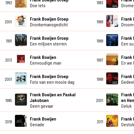
1993
1983
Doe iets
Drome
Frank Boeijen Groep
Frank 
2001
1989
Dronkemansgedicht
Droom 
Frank Boeijen Groep
Frank 
1991
1988
Een miljoen sterren
Een su
Frank Boeijen
Frank 
2013
1997
Eenvoudige man
En we 
Frank Boeijen Groep
Frank 
2001
1988
Foto van een mooie dag
Gedeel
Frank Boeijen en Paskal
Frank 
Jakobsen
en Hen
1985
2001
Geen gevaar
Geluk
Frank Boeijen
Frank 
2018
2011
Genade
Gestol