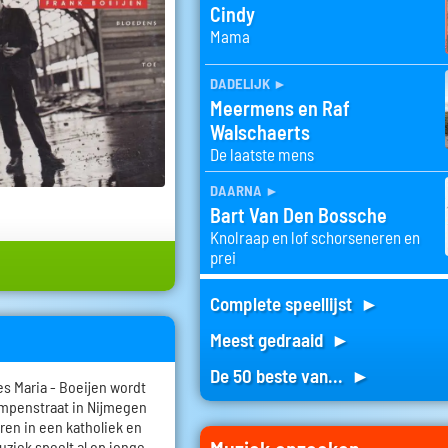
Cindy
Mama
dadelijk
►
Meermens en Raf
Walschaerts
De laatste mens
daarna
►
Bart Van Den Bossche
Knolraap en lof schorseneren en
prei
Complete speellijst ►
Meest gedraaid ►
De 50 beste van... ►
s Maria - Boeijen wordt
ampenstraat in Nijmegen
eren in een katholiek en
ziek speelt al op jonge