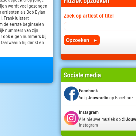
Muziek opzoeken
oeijen wordt veel gezongen
n artiesten als Bob Dylan
Zoek op artiest of titel
. Frank luistert
em de eerste beginselen
lijk nummers van zijn
r ook eigen nummers bij.
 taal waarin hij denkt en
Sociale media
Facebook
Volg
Jouwradio
op Facebook
Instagram
Alle nieuwe muziek op
@Jouw
Instagram