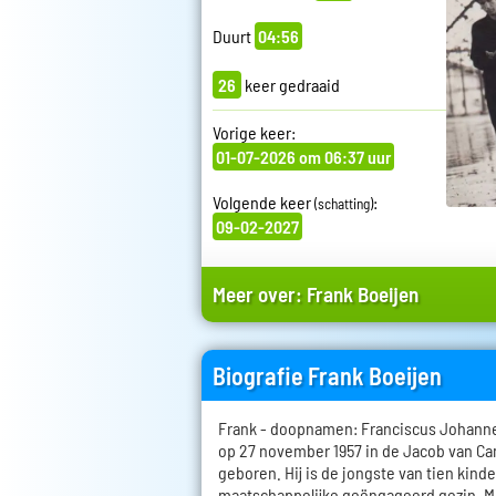
Duurt
04:56
26
keer gedraaid
Vorige keer:
01-07-2026 om 06:37 uur
Volgende keer
:
(schatting)
09-02-2027
Meer over:
Frank Boeijen
Biografie Frank Boeijen
Frank - doopnamen: Franciscus Johanne
op 27 november 1957 in de Jacob van C
geboren. Hij is de jongste van tien kind
maatschappelijke geëngageerd gezin. Mu