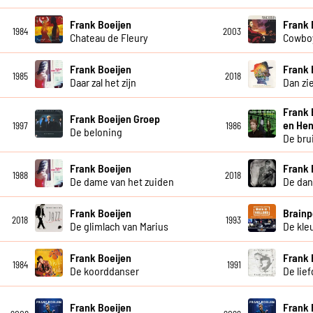
Frank Boeijen
Frank 
1984
2003
Chateau de Fleury
Cowboy
Frank Boeijen
Frank 
1985
2018
Daar zal het zijn
Dan zie
Frank 
Frank Boeijen Groep
en Hen
1997
1986
De beloning
De bru
Frank Boeijen
Frank 
1988
2018
De dame van het zuiden
De dan
Frank Boeijen
Brainp
2018
1993
De glimlach van Marius
De kleu
Frank Boeijen
Frank 
1984
1991
De koorddanser
De lie
Frank Boeijen
Frank 