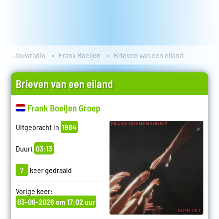
Jouwradio
Frank Boeijen
Brieven van een eiland
Brieven van een eiland
Frank Boeijen Groep
Uitgebracht in
1984
Duurt
03:13
7
keer gedraaid
Vorige keer:
03-06-2026 om 17:02 uur