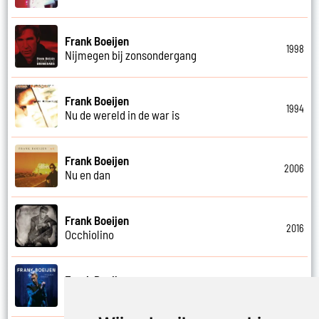
Frank Boeijen
1998
Nijmegen bij zonsondergang
Frank Boeijen
1994
Nu de wereld in de war is
Frank Boeijen
2006
Nu en dan
Frank Boeijen
2016
Occhiolino
Frank Boeijen
2022
Of ligt het aan mij