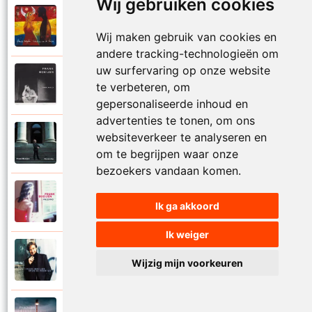
Wij gebruiken cookies
Frank Boeijen
2003
Onder ons
Wij maken gebruik van cookies en
andere tracking-technologieën om
uw surfervaring op onze website
Frank Boeijen
te verbeteren, om
1991
Onschuld
gepersonaliseerde inhoud en
advertenties te tonen, om ons
Frank Boeijen
websiteverkeer te analyseren en
2009
Op een dag
om te begrijpen waar onze
bezoekers vandaan komen.
Frank Boeijen
2018
Ik ga akkoord
Op het terras
Ik weiger
Frank Boeijen
1994
Wijzig mijn voorkeuren
Open de poorten