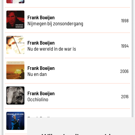
Frank Boeijen
1998
Nijmegen bij zonsondergang
Frank Boeijen
1994
Nu de wereld in de war is
Frank Boeijen
2006
Nu en dan
Frank Boeijen
2016
Occhiolino
Frank Boeijen
2022
Of ligt het aan mij