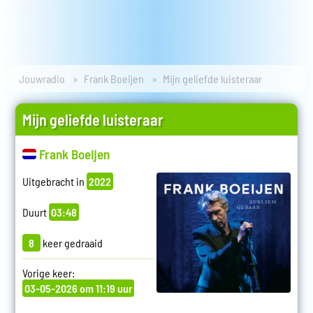
Jouwradio
Frank Boeijen
Mijn geliefde luisteraar
Mijn geliefde luisteraar
Frank Boeijen
Uitgebracht in
2022
Duurt
03:48
8
keer gedraaid
Vorige keer:
03-05-2026 om 11:19 uur