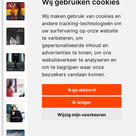
Wij gebruiken cookies
Frank Boeijen
2003
Onder ons
Wij maken gebruik van cookies en
andere tracking-technologieën om
uw surfervaring op onze website
Frank Boeijen
te verbeteren, om
1991
Onschuld
gepersonaliseerde inhoud en
advertenties te tonen, om ons
Frank Boeijen
websiteverkeer te analyseren en
2009
Op een dag
om te begrijpen waar onze
bezoekers vandaan komen.
Frank Boeijen
2018
Ik ga akkoord
Op het terras
Ik weiger
Frank Boeijen
1994
Wijzig mijn voorkeuren
Open de poorten