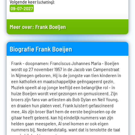
Volgende keer
:
(schatting)
09-07-2027
Meer over:
Frank Boeijen
Biografie Frank Boeijen
Frank - doopnamen: Franciscus Johannes Maria - Boeijen
wordt op 27 november 1957 in de Jacob van Campenstraat
in Nijmegen geboren. Hij is de jongste van tien kinderen in
een katholiek en maatschappelijke geëngageerd gezin.
Muziek speelt al op jonge leeftijd een belangrijke rol - in
huize Boeijen wordt veel gezongen en gemusiceerd. Zijn
broers zijn fans van artiesten als Bob Dylan en Neil Young,
en draaien hun platen veel. Frank luistert gefascineerd
mee. Als zijn broer Bart hem de eerste beginselen op de
gitaar heeft geleerd, kan hij eindelijk nummers van zijn
helden gaan meespelen. Al snel komen er ook eigen
nummers bij. Nederlandstalig, want dat is tenslotte de taal