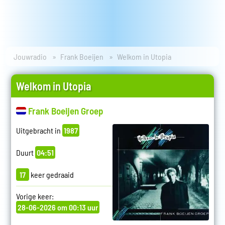
Jouwradio
Frank Boeijen
Welkom in Utopia
Welkom in Utopia
Frank Boeijen Groep
Uitgebracht in
1987
Duurt
04:51
17
keer gedraaid
Vorige keer:
28-06-2026 om 00:13 uur