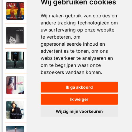
Wij gebruiken cookies
Frank Boeijen
2003
Onder ons
Wij maken gebruik van cookies en
andere tracking-technologieën om
uw surfervaring op onze website
Frank Boeijen
te verbeteren, om
1991
Onschuld
gepersonaliseerde inhoud en
advertenties te tonen, om ons
Frank Boeijen
websiteverkeer te analyseren en
2009
Op een dag
om te begrijpen waar onze
bezoekers vandaan komen.
Frank Boeijen
2018
Ik ga akkoord
Op het terras
Ik weiger
Frank Boeijen
1994
Wijzig mijn voorkeuren
Open de poorten