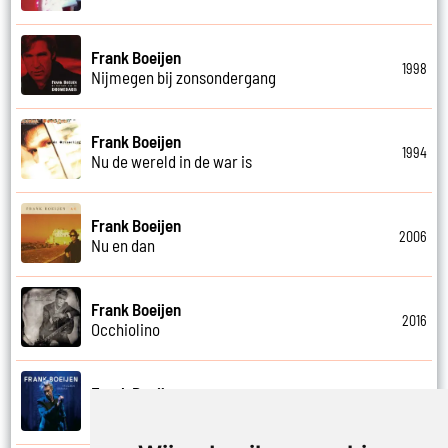
Frank Boeijen
1998
Nijmegen bij zonsondergang
Frank Boeijen
1994
Nu de wereld in de war is
Frank Boeijen
2006
Nu en dan
Frank Boeijen
2016
Occhiolino
Frank Boeijen
2022
Of ligt het aan mij