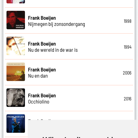
Frank Boeijen
1998
Nijmegen bij zonsondergang
Frank Boeijen
1994
Nu de wereld in de war is
Frank Boeijen
2006
Nu en dan
Frank Boeijen
2016
Occhiolino
Frank Boeijen
2022
Of ligt het aan mij