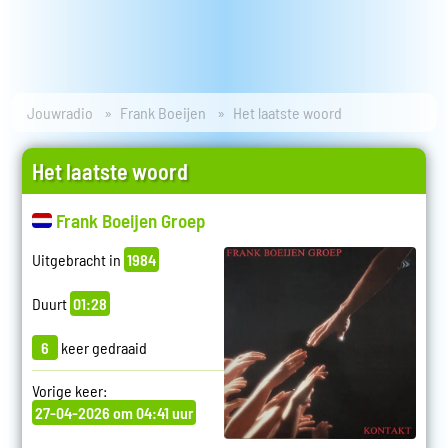
Jouwradio
Frank Boeijen
Het laatste woord
Het laatste woord
Frank Boeijen Groep
Uitgebracht in
1984
Duurt
01:28
6
keer gedraaid
Vorige keer:
27-04-2026 om 04:41 uur