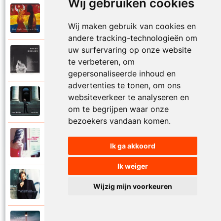
Wij gebruiken cookies
Frank Boeijen
2003
Onder ons
Wij maken gebruik van cookies en
andere tracking-technologieën om
uw surfervaring op onze website
Frank Boeijen
te verbeteren, om
1991
Onschuld
gepersonaliseerde inhoud en
advertenties te tonen, om ons
Frank Boeijen
websiteverkeer te analyseren en
2009
Op een dag
om te begrijpen waar onze
bezoekers vandaan komen.
Frank Boeijen
2018
Ik ga akkoord
Op het terras
Ik weiger
Frank Boeijen
1994
Wijzig mijn voorkeuren
Open de poorten