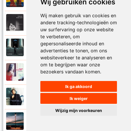
Wij gebruiken cookies
Onder ons
Wij maken gebruik van cookies en
Frank Boeijen
andere tracking-technologieën om
1991
Onschuld
uw surfervaring op onze website
te verbeteren, om
gepersonaliseerde inhoud en
Frank Boeijen
2009
advertenties te tonen, om ons
Op een dag
websiteverkeer te analyseren en
om te begrijpen waar onze
Frank Boeijen
bezoekers vandaan komen.
2018
Op het terras
Ik ga akkoord
Frank Boeijen
1994
Ik weiger
Open de poorten
Wijzig mijn voorkeuren
Frank Boeijen
2013
Overal bleef er iets achter