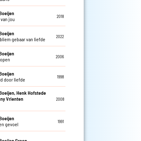
Boeijen
2018
van jou
Boeijen
2022
bliem gebaar van liefde
Boeijen
2006
lopen
Boeijen
1998
d door liefde
Boeijen, Henk Hofstede
ny Vrienten
2008
Boeijen
1991
en gevoel
Boeijen Groep