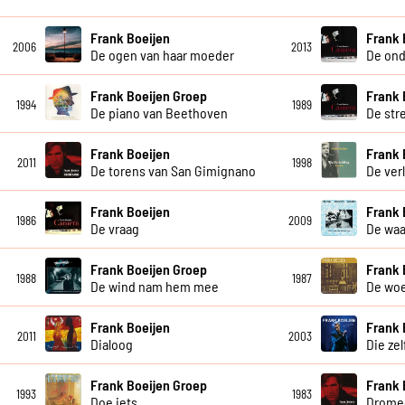
Frank Boeijen
Frank 
2006
2013
De ogen van haar moeder
De ond
Frank Boeijen Groep
Frank 
1994
1989
De piano van Beethoven
De str
Frank Boeijen
Frank 
2011
1998
De torens van San Gimignano
De ver
Frank Boeijen
Frank 
1986
2009
De vraag
De waa
Frank Boeijen Groep
Frank 
1988
1987
De wind nam hem mee
De wo
Frank Boeijen
Frank 
2011
2003
Dialoog
Die ze
Frank Boeijen Groep
Frank 
1993
1983
Doe iets
Drome