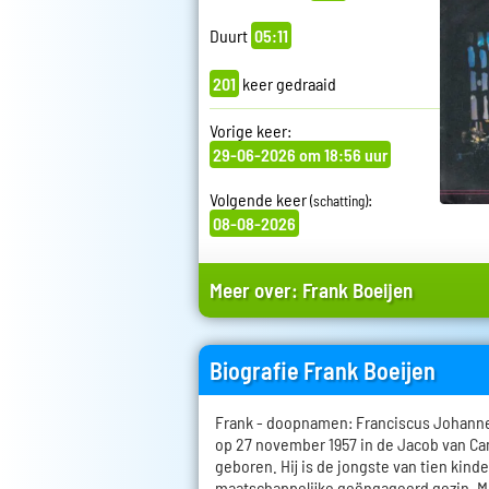
Duurt
05:11
201
keer gedraaid
Vorige keer:
29-06-2026 om 18:56 uur
Volgende keer
:
(schatting)
08-08-2026
Meer over:
Frank Boeijen
Biografie Frank Boeijen
Frank - doopnamen: Franciscus Johanne
op 27 november 1957 in de Jacob van C
geboren. Hij is de jongste van tien kind
maatschappelijke geëngageerd gezin. Mu