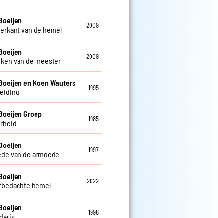
Boeijen
2009
erkant van de hemel
Boeijen
2009
eken van de meester
Boeijen en Koen Wauters
1995
leiding
Boeijen Groep
1985
rheid
Boeijen
1997
ede van de armoede
Boeijen
2022
lfbedachte hemel
Boeijen
1998
daris