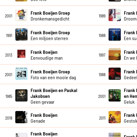
Frank Boeijen Groep
Frank 
2001
1989
Dronkemansgedicht
Droom 
Frank Boeijen Groep
Frank 
1991
1988
Een miljoen sterren
Een su
Frank Boeijen
Frank 
2013
1997
Eenvoudige man
En we 
Frank Boeijen Groep
Frank 
2001
1988
Foto van een mooie dag
Gedeel
Frank Boeijen en Paskal
Frank 
Jakobsen
en Hen
1985
2001
Geen gevaar
Geluk
Frank Boeijen
Frank 
2018
2011
Genade
Gestol
Frank Boeijen
Frank 