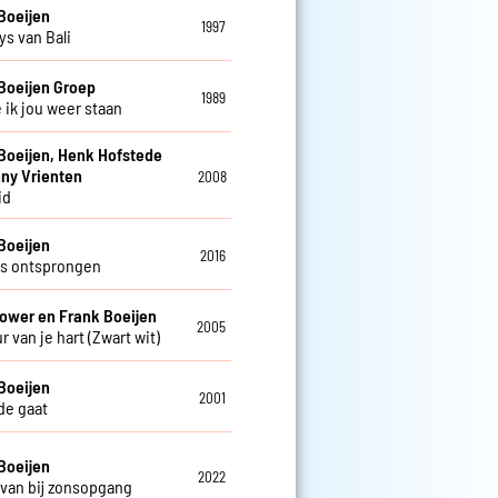
Boeijen
1997
s van Bali
Boeijen Groep
1989
 ik jou weer staan
Boeijen, Henk Hofstede
ny Vrienten
2008
id
Boeijen
2016
s ontsprongen
ower en Frank Boeijen
2005
r van je hart (Zwart wit)
Boeijen
2001
fde gaat
Boeijen
2022
van bij zonsopgang