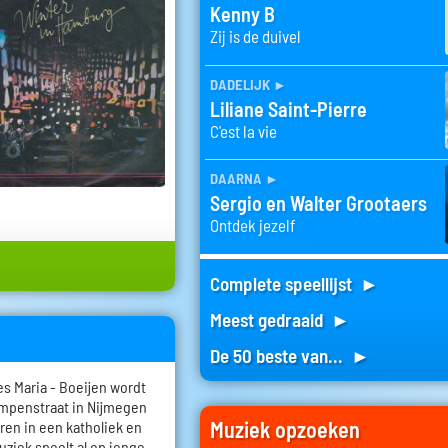
Kenny B
Zij is de duivel
dadelijk
►
Liliane Saint-Pierre
C'est la vie
daarna
►
Sergio en Walter Grootaers
Ontdek jezelf
Complete speellijst ►
Meest gedraaid ►
De 50 beste van... ►
s Maria - Boeijen wordt
ampenstraat in Nijmegen
Muziek opzoeken
eren in een katholiek en
ziek speelt al op jonge