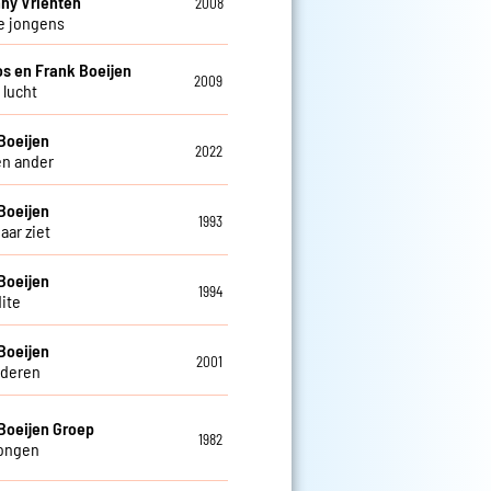
ny Vrienten
2008
e jongens
os en Frank Boeijen
2009
s lucht
Boeijen
2022
en ander
Boeijen
1993
haar ziet
Boeijen
1994
ite
Boeijen
2001
deren
Boeijen Groep
1982
tongen