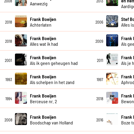
en Hen
2008
2013
Aanwezig
Aardig
Frank Boeijen
Stef B
2018
2006
Achterlaten
Alles i
Frank Boeijen
Frank 
2018
2009
Alles wat ik had
Als ge
Frank Boeijen
Frank 
2001
2011
Als ik geen geheugen had
Als je 
Frank Boeijen
Frank 
1993
1997
Als schelpen in het zand
Aphrod
Frank Boeijen
Frank 
1994
2018
Berceuse nr. 2
Bewon
Frank Boeijen
Frank 
2008
2016
Boodschap van Holland
Boze 