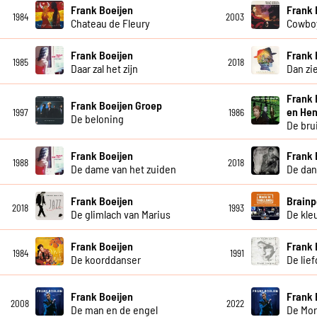
Frank Boeijen
Frank 
1984
2003
Chateau de Fleury
Cowboy
Frank Boeijen
Frank 
1985
2018
Daar zal het zijn
Dan zie
Frank 
Frank Boeijen Groep
en Hen
1997
1986
De beloning
De bru
Frank Boeijen
Frank 
1988
2018
De dame van het zuiden
De dan
Frank Boeijen
Brainp
2018
1993
De glimlach van Marius
De kleu
Frank Boeijen
Frank 
1984
1991
De koorddanser
De lie
Frank Boeijen
Frank 
2008
2022
De man en de engel
De Mor