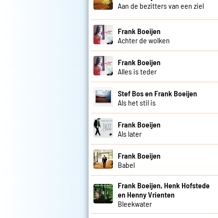
Aan de bezitters van een ziel
Frank Boeijen
Achter de wolken
Frank Boeijen
Alles is teder
Stef Bos en Frank Boeijen
Als het stil is
Frank Boeijen
Als later
Frank Boeijen
Babel
Frank Boeijen, Henk Hofstede
en Henny Vrienten
Bleekwater