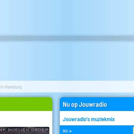
 in Hamburg
Nu op Jouwradio
Jouwradio's muziekmix
nu
►