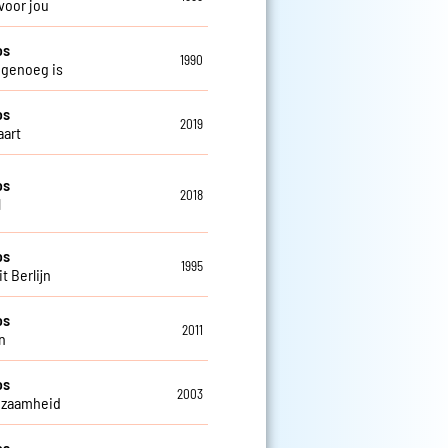
 voor jou
os
1990
t genoeg is
os
2019
aart
os
2018
l
os
1995
it Berlijn
os
2011
n
os
2003
nzaamheid
os