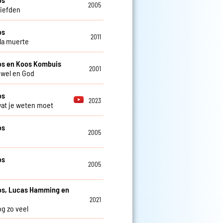
2005
liefden
os
2011
 la muerte
os en Koos Kombuis
2001
iwel en God
os
2023
 wat je weten moet
os
2005
os
2005
os, Lucas Hamming en
2021
og zo veel