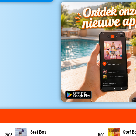
Stef Bos
Stef B
2018
1990