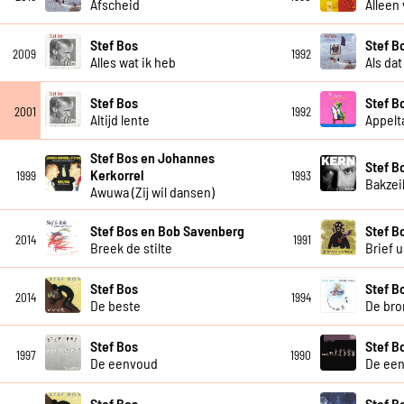
Afscheid
Alleen
Stef Bos
Stef B
2009
1992
Alles wat ik heb
Als da
Stef Bos
Stef B
2001
1992
Altijd lente
Appelt
Stef Bos en Johannes
Stef B
Kerkorrel
1999
1993
Bakzei
Awuwa (Zij wil dansen)
Stef Bos en Bob Savenberg
Stef B
2014
1991
Breek de stilte
Brief u
Stef Bos
Stef B
2014
1994
De beste
De bro
Stef Bos
Stef B
1997
1990
De eenvoud
De ee
Stef Bos
Stef B