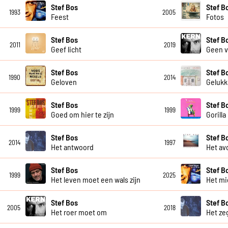
Stef Bos
Stef B
1993
2005
Feest
Fotos
Stef Bos
Stef B
2011
2019
Geef licht
Geen 
Stef Bos
Stef B
1990
2014
Geloven
Gelukk
Stef Bos
Stef B
1999
1999
Goed om hier te zijn
Gorilla
Stef Bos
Stef B
2014
1997
Het antwoord
Het av
Stef Bos
Stef B
1999
2025
Het leven moet een wals zijn
Het m
Stef Bos
Stef B
2005
2018
Het roer moet om
Het ze