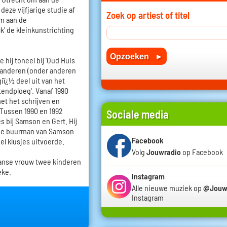
deze vijfjarige studie af
Zoek op artiest of titel
om aan de
k' de kleinkunstrichting
 hij toneel bij 'Oud Huis
r anderen (onder anderen
iï¿½ deel uit van het
endploeg'. Vanaf 1990
met het schrijven en
 Tussen 1990 en 1992
Sociale media
 bij Samson en Gert. Hij
 de buurman van Samson
Facebook
el klusjes uitvoerde.
Volg
Jouwradio
op Facebook
kaanse vrouw twee kinderen
eke.
Instagram
Alle nieuwe muziek op
@Jouw
Instagram