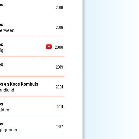
os
2016
os
2018
verweer
os
2008
ig
os
2019
os en Koos Kombuis
2001
ondland
os
2011
idden
os
1997
gt genoeg