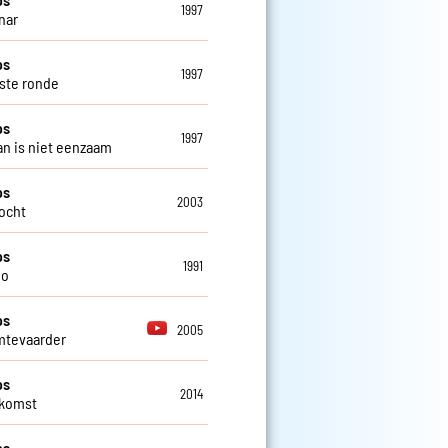
1997
nar
os
1997
tste ronde
os
1997
n is niet eenzaam
os
2003
ocht
os
1991
io
os
2005
mtevaarder
os
2014
ekomst
os