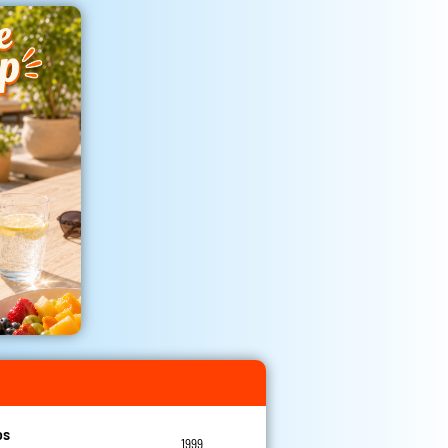
os
1999