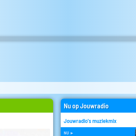
s
Nu op Jouwradio
Jouwradio's muziekmix
nu
►