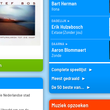
Bart Herman
Ilona
dadelijk
►
Erik Hulzebosch
Extase (Zonder jou)
daarna
►
Aaron Blommaert
Zonde
n
Complete speellijst ►
Meest gedraaid ►
De 50 beste van... ►
 de Nederlandse stad
Muziek opzoeken
ng Utrecht om aan de