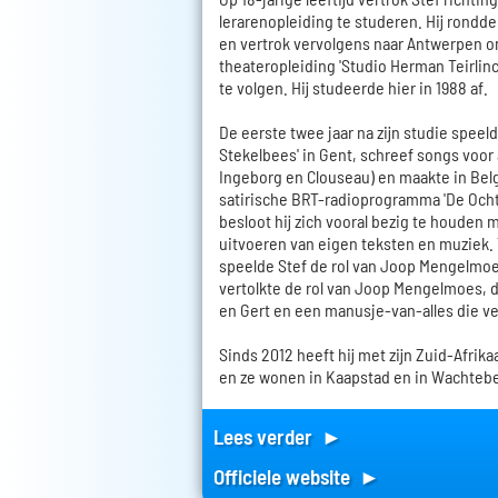
lerarenopleiding te studeren. Hij rondde 
en vertrok vervolgens naar Antwerpen 
theateropleiding 'Studio Herman Teirlinc
te volgen. Hij studeerde hier in 1988 af.
De eerste twee jaar na zijn studie speelde
Stekelbees' in Gent, schreef songs voo
Ingeborg en Clouseau) en maakte in Belg
satirische BRT-radioprogramma 'De Ocht
besloot hij zich vooral bezig te houden 
uitvoeren van eigen teksten en muziek.
speelde Stef de rol van Joop Mengelmoes
vertolkte de rol van Joop Mengelmoes,
en Gert en een manusje-van-alles die ve
Sinds 2012 heeft hij met zijn Zuid-Afri
en ze wonen in Kaapstad en in Wachteb
Lees verder ►
Officiele website ►