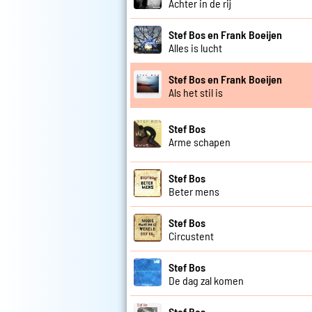
Achter in de rij
Stef Bos en Frank Boeijen
Alles is lucht
Stef Bos en Frank Boeijen
Als het stil is
Stef Bos
Arme schapen
Stef Bos
Beter mens
Stef Bos
Circustent
Stef Bos
De dag zal komen
Stef Bos