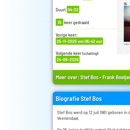
Duurt
04:32
15
keer gedraaid
Vorige keer:
25-11-2025 om 06:42 uur
Volgende keer
:
(schatting)
24-09-2026
Meer over:
Stef Bos
•
Frank Boeije
Biografie Stef Bos
Stef Bos werd op 12 juli 1961 geboren in
Veenendaal.
Op 18-jarige leeftijd vertrok Stef richti