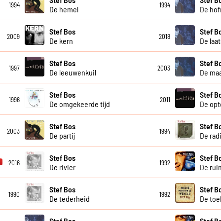
1994
1994
De hemel
De hof
Stef Bos
Stef B
2009
2018
De kern
De laa
Stef Bos
Stef B
1997
2003
De leeuwenkuil
De maa
Stef Bos
Stef B
1996
2011
De omgekeerde tijd
De opt
Stef Bos
Stef B
2003
1994
De partij
De rad
Stef Bos
Stef B
2016
1992
De rivier
De rui
Stef Bos
Stef B
1990
1992
De tederheid
De to
Stef Bos
Stef B