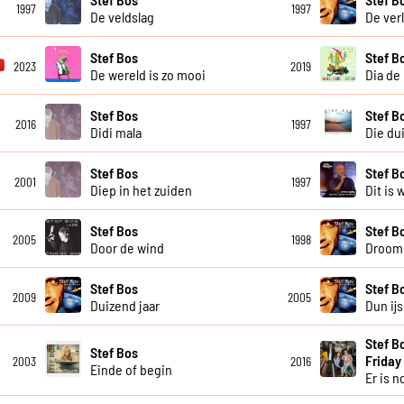
1997
1997
De veldslag
De ver
Stef Bos
Stef B
2023
2019
De wereld is zo mooi
Dia de
Stef Bos
Stef B
2016
1997
Didi mala
Die du
Stef Bos
Stef B
2001
1997
Diep in het zuiden
Dit is
Stef Bos
Stef B
2005
1998
Door de wind
Droom
Stef Bos
Stef B
2009
2005
Duizend jaar
Dun ijs
Stef B
Stef Bos
Friday
2003
2016
Einde of begin
Er is n