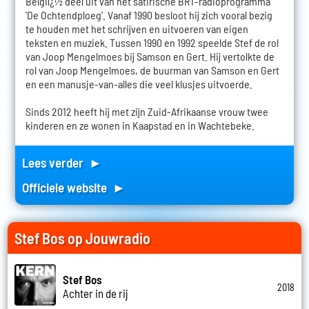
Belgiï¿½ deel uit van het satirische BRT-radioprogramma
'De Ochtendploeg'. Vanaf 1990 besloot hij zich vooral bezig
te houden met het schrijven en uitvoeren van eigen
teksten en muziek. Tussen 1990 en 1992 speelde Stef de rol
van Joop Mengelmoes bij Samson en Gert. Hij vertolkte de
rol van Joop Mengelmoes, de buurman van Samson en Gert
en een manusje-van-alles die veel klusjes uitvoerde.
Sinds 2012 heeft hij met zijn Zuid-Afrikaanse vrouw twee
kinderen en ze wonen in Kaapstad en in Wachtebeke.
Lees verder ►
Officiele website ►
Stef Bos op Jouwradio
Stef Bos
2018
Achter in de rij