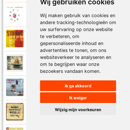
Wij gebruiken cookies
Stef Bos
Wij maken gebruik van cookies en
2008
Ons mors ons tyd
andere tracking-technologieën om
uw surfervaring op onze website
Stef Bos
te verbeteren, om
1999
Ooit op een dag
gepersonaliseerde inhoud en
advertenties te tonen, om ons
websiteverkeer te analyseren en
Stef Bos
om te begrijpen waar onze
2016
Open mij
bezoekers vandaan komen.
Stef Bos
Ik ga akkoord
1990
Papa
Ik weiger
Stef Bos
Wijzig mijn voorkeuren
2014
Passage