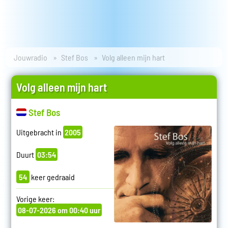
Jouwradio
Stef Bos
Volg alleen mijn hart
Volg alleen mijn hart
Stef Bos
Uitgebracht in
2005
Duurt
03:54
54
keer gedraaid
Vorige keer:
08-07-2026 om 00:40 uur