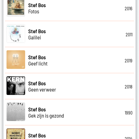
Stef Bos
2016
Fotos
Stef Bos
2011
Galilei
Stef Bos
2019
Geef licht
Stef Bos
2018
Geen verweer
Stef Bos
1990
Gek zijn is gezond
Stef Bos
2014