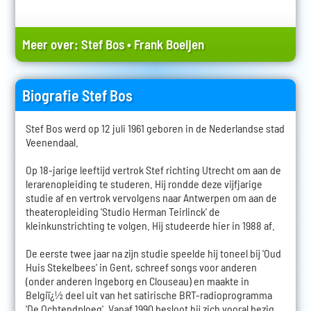
Meer over:
Stef Bos
•
Frank Boeijen
Biografie Stef Bos
Stef Bos werd op 12 juli 1961 geboren in de Nederlandse stad
Veenendaal.
Op 18-jarige leeftijd vertrok Stef richting Utrecht om aan de
lerarenopleiding te studeren. Hij rondde deze vijfjarige
studie af en vertrok vervolgens naar Antwerpen om aan de
theateropleiding 'Studio Herman Teirlinck' de
kleinkunstrichting te volgen. Hij studeerde hier in 1988 af.
De eerste twee jaar na zijn studie speelde hij toneel bij 'Oud
Huis Stekelbees' in Gent, schreef songs voor anderen
(onder anderen Ingeborg en Clouseau) en maakte in
Belgiï¿½ deel uit van het satirische BRT-radioprogramma
'De Ochtendploeg'. Vanaf 1990 besloot hij zich vooral bezig