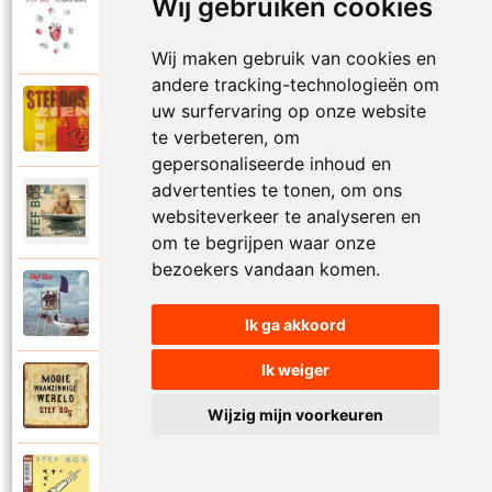
Wij gebruiken cookies
Stef Bos
2008
Ons mors ons tyd
Wij maken gebruik van cookies en
andere tracking-technologieën om
Stef Bos
uw surfervaring op onze website
1999
Ooit op een dag
te verbeteren, om
gepersonaliseerde inhoud en
advertenties te tonen, om ons
Stef Bos
2016
websiteverkeer te analyseren en
Open mij
om te begrijpen waar onze
bezoekers vandaan komen.
Stef Bos
1990
Papa
Ik ga akkoord
Ik weiger
Stef Bos
2014
Passage
Wijzig mijn voorkeuren
Stef Bos
1994