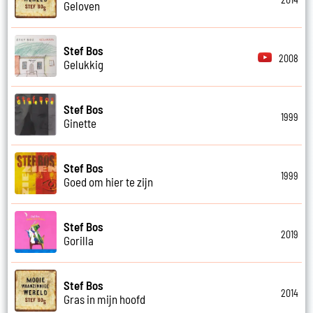
Geloven
Stef Bos
2008
Gelukkig
Stef Bos
1999
Ginette
Stef Bos
1999
Goed om hier te zijn
Stef Bos
2019
Gorilla
Stef Bos
2014
Gras in mijn hoofd