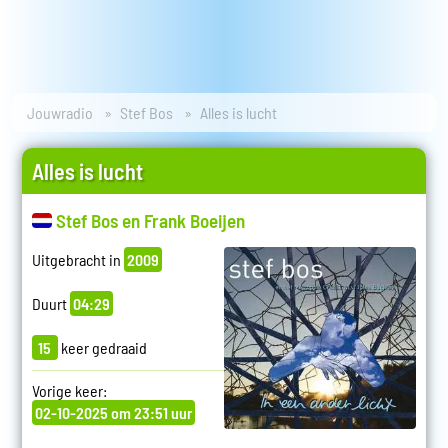
Jouwradio
Stef Bos
Alles is lucht
Alles is lucht
Stef Bos en Frank Boeijen
Uitgebracht in
2009
Duurt
04:29
15
keer gedraaid
Vorige keer:
02-10-2025 om 23:51 uur