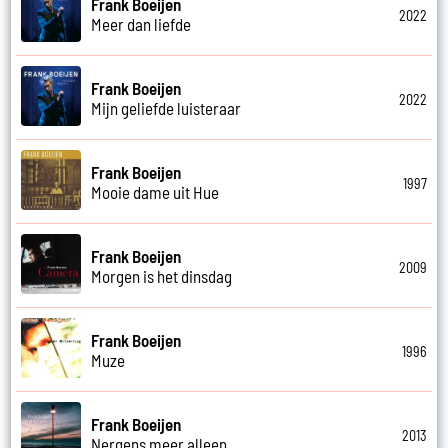
Frank Boeijen
2022
Meer dan liefde
Frank Boeijen
2022
Mijn geliefde luisteraar
Frank Boeijen
1997
Mooie dame uit Hue
Frank Boeijen
2009
Morgen is het dinsdag
Frank Boeijen
1996
Muze
Frank Boeijen
2013
Nergens meer alleen