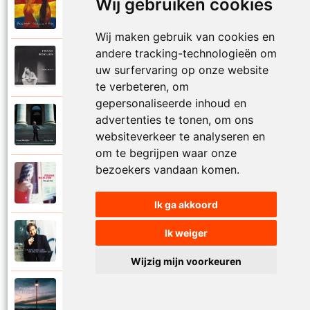
Wij gebruiken cookies
Frank Boeijen
2003
Onder ons
Wij maken gebruik van cookies en
andere tracking-technologieën om
Frank Boeijen
1991
uw surfervaring op onze website
Onschuld
te verbeteren, om
gepersonaliseerde inhoud en
Frank Boeijen
advertenties te tonen, om ons
2009
Op een dag
websiteverkeer te analyseren en
om te begrijpen waar onze
bezoekers vandaan komen.
Frank Boeijen
2018
Op het terras
Ik ga akkoord
Ik weiger
Frank Boeijen
1994
Open de poorten
Wijzig mijn voorkeuren
Frank Boeijen
2013
Overal bleef er iets achter