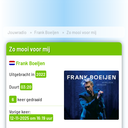
Jouwradio
Frank Boeijen
Zo mooi voor mij
Zo mooi voor mij
Frank Boeijen
Uitgebracht in
2022
Duurt
03:20
6
keer gedraaid
Vorige keer:
12-11-2025 om 16:19 uur