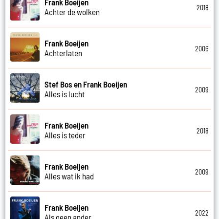
Frank Boeijen
2018
Achter de wolken
Frank Boeijen
2006
Achterlaten
Stef Bos en Frank Boeijen
2009
Alles is lucht
Frank Boeijen
2018
Alles is teder
Frank Boeijen
2009
Alles wat ik had
Frank Boeijen
2022
Als geen ander