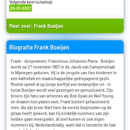
Volgende keer
:
(schatting)
20-01-2027
Meer over:
Frank Boeijen
Biografie Frank Boeijen
Frank - doopnamen: Franciscus Johannes Maria - Boeijen
wordt op 27 november 1957 in de Jacob van Campenstraat
in Nijmegen geboren. Hij is de jongste van tien kinderen in
een katholiek en maatschappelijke geëngageerd gezin.
Muziek speelt al op jonge leeftijd een belangrijke rol - in
huize Boeijen wordt veel gezongen en gemusiceerd. Zijn
broers zijn fans van artiesten als Bob Dylan en Neil Young,
en draaien hun platen veel. Frank luistert gefascineerd
mee. Als zijn broer Bart hem de eerste beginselen op de
gitaar heeft geleerd, kan hij eindelijk nummers van zijn
helden gaan meespelen. Al snel komen er ook eigen
nummers bij. Nederlandstalig, want dat is tenslotte de taal