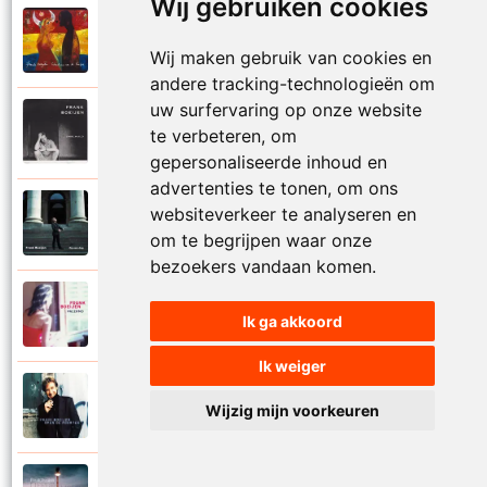
Wij gebruiken cookies
Frank Boeijen
2003
Onder ons
Wij maken gebruik van cookies en
andere tracking-technologieën om
uw surfervaring op onze website
Frank Boeijen
te verbeteren, om
1991
Onschuld
gepersonaliseerde inhoud en
advertenties te tonen, om ons
Frank Boeijen
websiteverkeer te analyseren en
2009
Op een dag
om te begrijpen waar onze
bezoekers vandaan komen.
Frank Boeijen
2018
Ik ga akkoord
Op het terras
Ik weiger
Frank Boeijen
1994
Wijzig mijn voorkeuren
Open de poorten