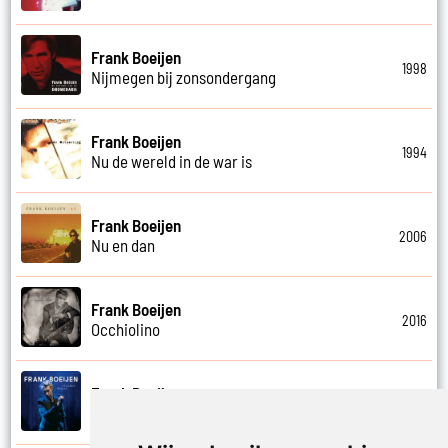
Frank Boeijen
1998
Nijmegen bij zonsondergang
Frank Boeijen
1994
Nu de wereld in de war is
Frank Boeijen
2006
Nu en dan
Frank Boeijen
2016
Occhiolino
Frank Boeijen
2022
Of ligt het aan mij