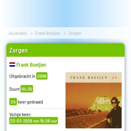
Jouwradio
Frank Boeijen
Zorgen
Zorgen
Frank Boeijen
Uitgebracht in
2006
Duurt
04:30
24
keer gedraaid
Vorige keer:
23-03-2026 om 16:26 uur