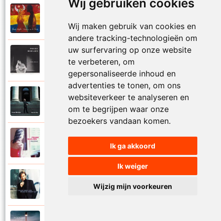
Wij gebruiken cookies
Frank Boeijen
2003
Onder ons
Wij maken gebruik van cookies en
andere tracking-technologieën om
uw surfervaring op onze website
Frank Boeijen
te verbeteren, om
1991
Onschuld
gepersonaliseerde inhoud en
advertenties te tonen, om ons
Frank Boeijen
websiteverkeer te analyseren en
2009
Op een dag
om te begrijpen waar onze
bezoekers vandaan komen.
Frank Boeijen
2018
Ik ga akkoord
Op het terras
Ik weiger
Frank Boeijen
1994
Wijzig mijn voorkeuren
Open de poorten