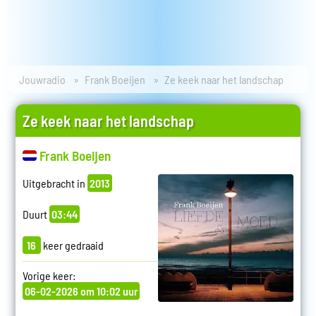
Jouwradio
Frank Boeijen
Ze keek naar het landschap
Ze keek naar het landschap
Frank Boeijen
Uitgebracht in
2013
Duurt
03:44
16
keer gedraaid
Vorige keer:
06-02-2026 om 10:02 uur