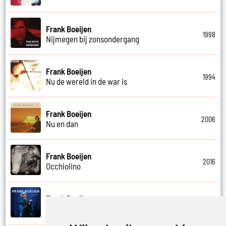
Frank Boeijen
1998
Nijmegen bij zonsondergang
Frank Boeijen
1994
Nu de wereld in de war is
Frank Boeijen
2006
Nu en dan
Frank Boeijen
2016
Occhiolino
Frank Boeijen
2022
Of ligt het aan mij