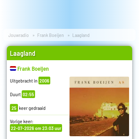
Jouwradio
Frank Boeijen
Laagland
Laagland
Frank Boeijen
Uitgebracht in
2006
Duurt
02:55
25
keer gedraaid
Vorige keer:
22-07-2026 om 23:03 uur