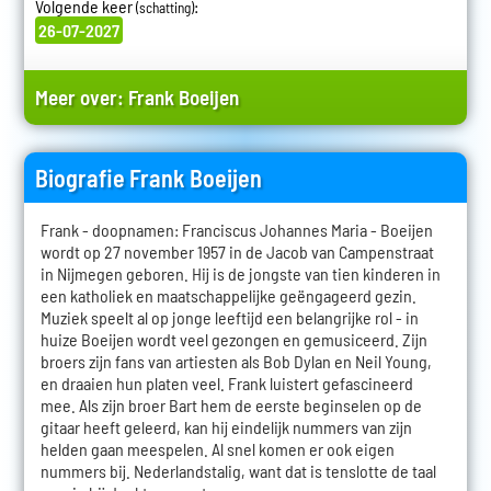
Volgende keer
:
(schatting)
26-07-2027
Meer over:
Frank Boeijen
Biografie Frank Boeijen
Frank - doopnamen: Franciscus Johannes Maria - Boeijen
wordt op 27 november 1957 in de Jacob van Campenstraat
in Nijmegen geboren. Hij is de jongste van tien kinderen in
een katholiek en maatschappelijke geëngageerd gezin.
Muziek speelt al op jonge leeftijd een belangrijke rol - in
huize Boeijen wordt veel gezongen en gemusiceerd. Zijn
broers zijn fans van artiesten als Bob Dylan en Neil Young,
en draaien hun platen veel. Frank luistert gefascineerd
mee. Als zijn broer Bart hem de eerste beginselen op de
gitaar heeft geleerd, kan hij eindelijk nummers van zijn
helden gaan meespelen. Al snel komen er ook eigen
nummers bij. Nederlandstalig, want dat is tenslotte de taal