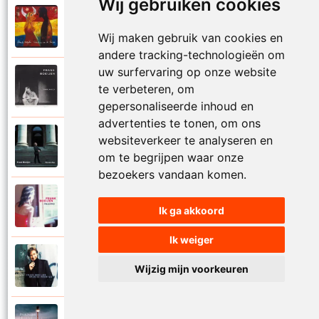
Wij gebruiken cookies
Frank Boeijen
2003
Onder ons
Wij maken gebruik van cookies en
andere tracking-technologieën om
uw surfervaring op onze website
Frank Boeijen
te verbeteren, om
1991
Onschuld
gepersonaliseerde inhoud en
advertenties te tonen, om ons
Frank Boeijen
websiteverkeer te analyseren en
2009
Op een dag
om te begrijpen waar onze
bezoekers vandaan komen.
Frank Boeijen
2018
Ik ga akkoord
Op het terras
Ik weiger
Frank Boeijen
1994
Wijzig mijn voorkeuren
Open de poorten