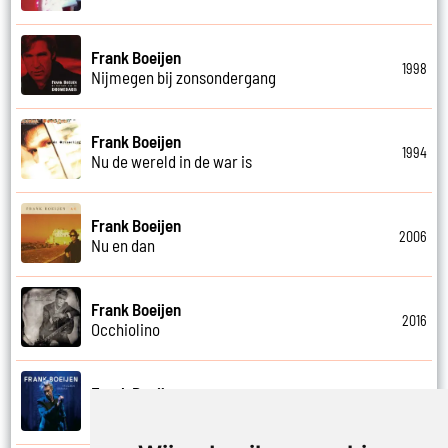
Frank Boeijen
1998
Nijmegen bij zonsondergang
Frank Boeijen
1994
Nu de wereld in de war is
Frank Boeijen
2006
Nu en dan
Frank Boeijen
2016
Occhiolino
Frank Boeijen
2022
Of ligt het aan mij