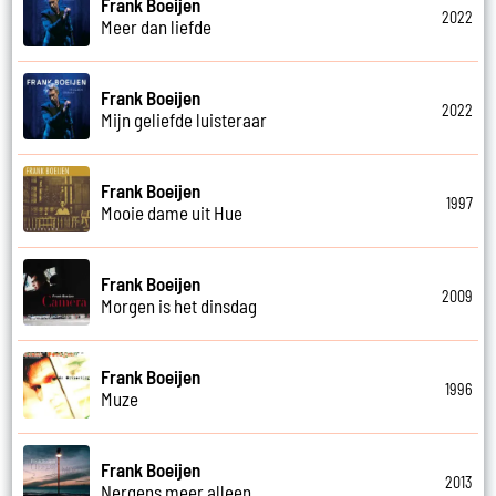
Frank Boeijen
2022
Meer dan liefde
Frank Boeijen
2022
Mijn geliefde luisteraar
Frank Boeijen
1997
Mooie dame uit Hue
Frank Boeijen
2009
Morgen is het dinsdag
Frank Boeijen
1996
Muze
Frank Boeijen
2013
Nergens meer alleen