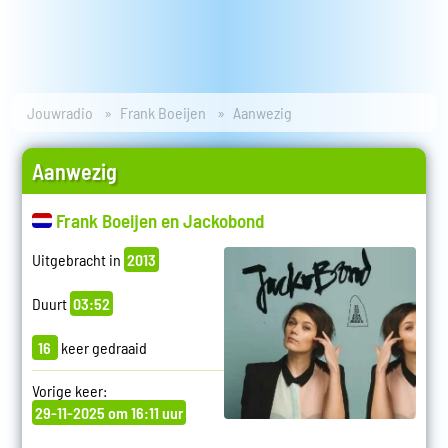
Jouwradio
Frank Boeijen
Aanwezig
Aanwezig
Frank Boeijen en Jackobond
Uitgebracht in
2013
Duurt
03:52
16
keer gedraaid
Vorige keer:
29-11-2025 om 16:11 uur