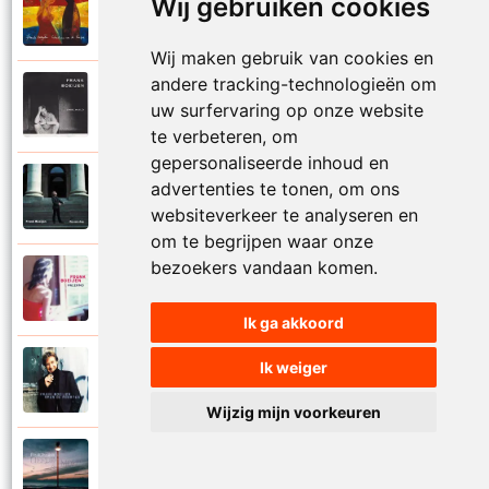
Wij gebruiken cookies
Frank Boeijen
2003
Onder ons
Wij maken gebruik van cookies en
andere tracking-technologieën om
Frank Boeijen
1991
uw surfervaring op onze website
Onschuld
te verbeteren, om
gepersonaliseerde inhoud en
Frank Boeijen
advertenties te tonen, om ons
2009
Op een dag
websiteverkeer te analyseren en
om te begrijpen waar onze
bezoekers vandaan komen.
Frank Boeijen
2018
Op het terras
Ik ga akkoord
Ik weiger
Frank Boeijen
1994
Open de poorten
Wijzig mijn voorkeuren
Frank Boeijen
2013
Overal bleef er iets achter