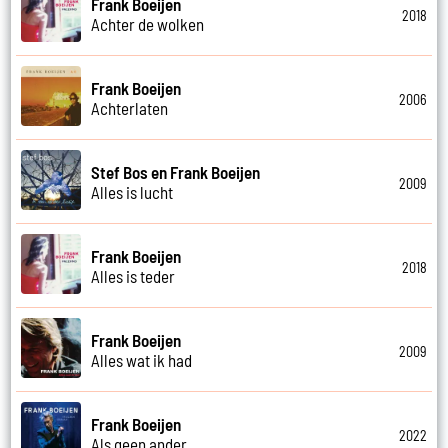
Frank Boeijen
2018
Achter de wolken
Frank Boeijen
2006
Achterlaten
Stef Bos en Frank Boeijen
2009
Alles is lucht
Frank Boeijen
2018
Alles is teder
Frank Boeijen
2009
Alles wat ik had
Frank Boeijen
2022
Als geen ander