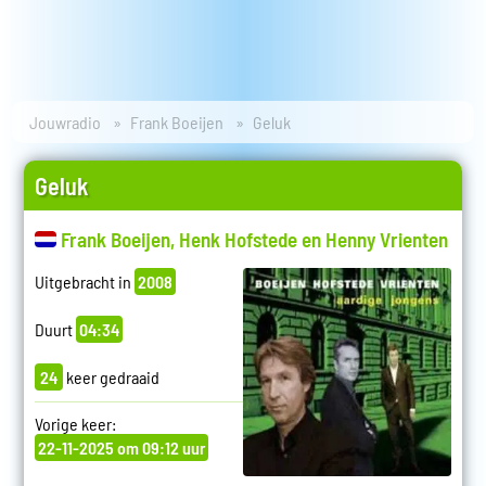
Jouwradio
Frank Boeijen
Geluk
Geluk
Frank Boeijen, Henk Hofstede en Henny Vrienten
Uitgebracht in
2008
Duurt
04:34
24
keer gedraaid
Vorige keer:
22-11-2025 om 09:12 uur