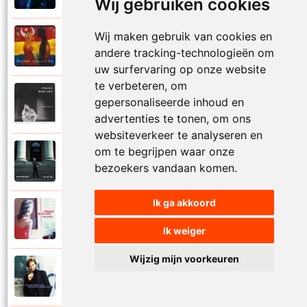
Wij gebruiken cookies
Wij maken gebruik van cookies en
Frank Boeijen
2003
andere tracking-technologieën om
Onder ons
uw surfervaring op onze website
te verbeteren, om
Frank Boeijen
gepersonaliseerde inhoud en
1991
Onschuld
advertenties te tonen, om ons
websiteverkeer te analyseren en
om te begrijpen waar onze
Frank Boeijen
2009
bezoekers vandaan komen.
Op een dag
Ik ga akkoord
Frank Boeijen
2018
Op het terras
Ik weiger
Wijzig mijn voorkeuren
Frank Boeijen
1994
Open de poorten