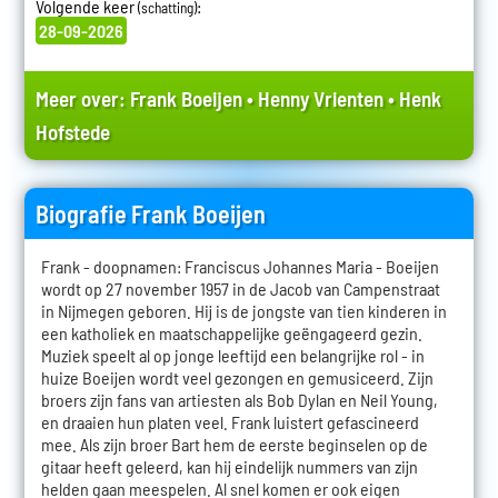
Volgende keer
:
(schatting)
28-09-2026
Meer over:
Frank Boeijen
•
Henny Vrienten
•
Henk
Hofstede
Biografie Frank Boeijen
Frank - doopnamen: Franciscus Johannes Maria - Boeijen
wordt op 27 november 1957 in de Jacob van Campenstraat
in Nijmegen geboren. Hij is de jongste van tien kinderen in
een katholiek en maatschappelijke geëngageerd gezin.
Muziek speelt al op jonge leeftijd een belangrijke rol - in
huize Boeijen wordt veel gezongen en gemusiceerd. Zijn
broers zijn fans van artiesten als Bob Dylan en Neil Young,
en draaien hun platen veel. Frank luistert gefascineerd
mee. Als zijn broer Bart hem de eerste beginselen op de
gitaar heeft geleerd, kan hij eindelijk nummers van zijn
helden gaan meespelen. Al snel komen er ook eigen