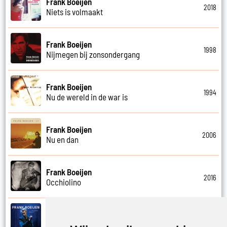
Frank Boeijen
2018
Niets is volmaakt
Frank Boeijen
1998
Nijmegen bij zonsondergang
Frank Boeijen
1994
Nu de wereld in de war is
Frank Boeijen
2006
Nu en dan
Frank Boeijen
2016
Occhiolino
Frank Boeijen
2022
Of ligt het aan mij