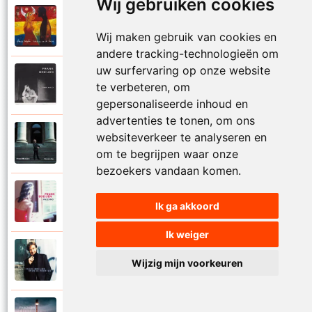
Wij gebruiken cookies
Frank Boeijen
2003
Onder ons
Wij maken gebruik van cookies en
andere tracking-technologieën om
uw surfervaring op onze website
Frank Boeijen
te verbeteren, om
1991
Onschuld
gepersonaliseerde inhoud en
advertenties te tonen, om ons
Frank Boeijen
websiteverkeer te analyseren en
2009
Op een dag
om te begrijpen waar onze
bezoekers vandaan komen.
Frank Boeijen
2018
Ik ga akkoord
Op het terras
Ik weiger
Frank Boeijen
1994
Wijzig mijn voorkeuren
Open de poorten