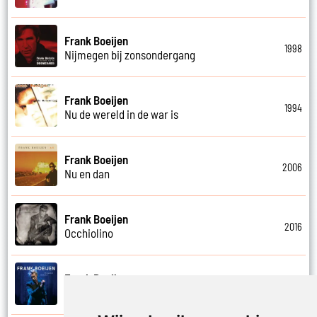
Frank Boeijen
1998
Nijmegen bij zonsondergang
Frank Boeijen
1994
Nu de wereld in de war is
Frank Boeijen
2006
Nu en dan
Frank Boeijen
2016
Occhiolino
Frank Boeijen
2022
Of ligt het aan mij