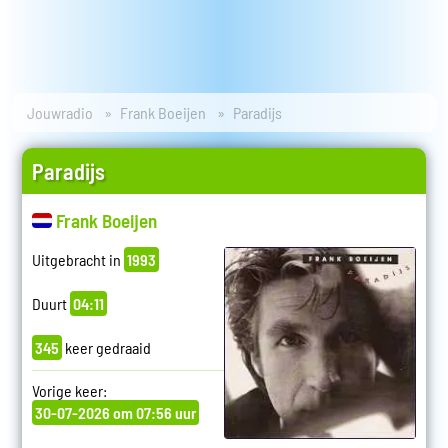
Jouwradio
Frank Boeijen
Paradijs
Paradijs
Frank Boeijen
Uitgebracht in
1993
Duurt
04:11
345
keer gedraaid
Vorige keer:
30-07-2026 om 07:56 uur