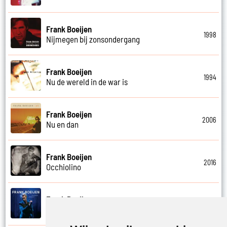
Frank Boeijen
1998
Nijmegen bij zonsondergang
Frank Boeijen
1994
Nu de wereld in de war is
Frank Boeijen
2006
Nu en dan
Frank Boeijen
2016
Occhiolino
Frank Boeijen
2022
Of ligt het aan mij