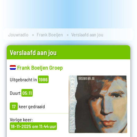
Jouwradio
Frank Boeijen
Verslaafd aan jou
Verslaafd aan jou
Frank Boeijen Groep
Uitgebracht in
1986
Duurt
05:11
17
keer gedraaid
Vorige keer:
18-11-2025 om 11:44 uur