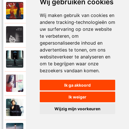
Wij gebruiken cookies
Frank Boeijen
2003
Onder ons
Wij maken gebruik van cookies en
andere tracking-technologieën om
uw surfervaring op onze website
Frank Boeijen
te verbeteren, om
1991
Onschuld
gepersonaliseerde inhoud en
advertenties te tonen, om ons
Frank Boeijen
websiteverkeer te analyseren en
2009
Op een dag
om te begrijpen waar onze
bezoekers vandaan komen.
Frank Boeijen
2018
Ik ga akkoord
Op het terras
Ik weiger
Frank Boeijen
1994
Wijzig mijn voorkeuren
Open de poorten