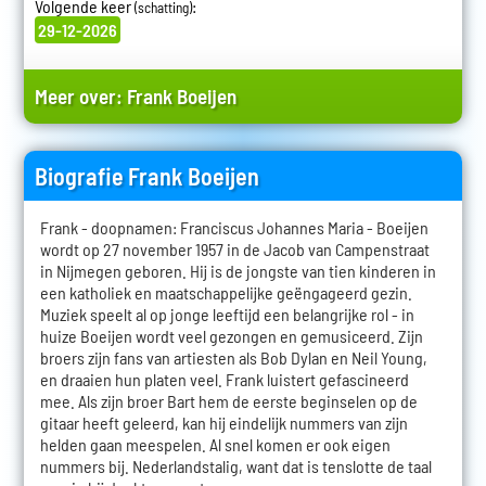
Volgende keer
:
(schatting)
29-12-2026
Meer over:
Frank Boeijen
Biografie Frank Boeijen
Frank - doopnamen: Franciscus Johannes Maria - Boeijen
wordt op 27 november 1957 in de Jacob van Campenstraat
in Nijmegen geboren. Hij is de jongste van tien kinderen in
een katholiek en maatschappelijke geëngageerd gezin.
Muziek speelt al op jonge leeftijd een belangrijke rol - in
huize Boeijen wordt veel gezongen en gemusiceerd. Zijn
broers zijn fans van artiesten als Bob Dylan en Neil Young,
en draaien hun platen veel. Frank luistert gefascineerd
mee. Als zijn broer Bart hem de eerste beginselen op de
gitaar heeft geleerd, kan hij eindelijk nummers van zijn
helden gaan meespelen. Al snel komen er ook eigen
nummers bij. Nederlandstalig, want dat is tenslotte de taal