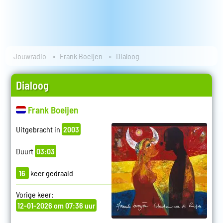
Jouwradio
Frank Boeijen
Dialoog
Dialoog
Frank Boeijen
Uitgebracht in
2003
Duurt
03:03
16
keer gedraaid
Vorige keer:
12-01-2026 om 07:36 uur