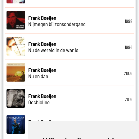
Frank Boeijen
1998
Nijmegen bij zonsondergang
Frank Boeijen
1994
Nu de wereld in de war is
Frank Boeijen
2006
Nu en dan
Frank Boeijen
2016
Occhiolino
Frank Boeijen
2022
Of ligt het aan mij