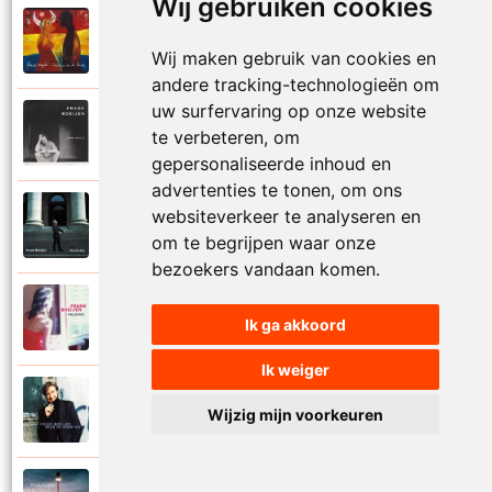
Wij gebruiken cookies
Frank Boeijen
2003
Onder ons
Wij maken gebruik van cookies en
andere tracking-technologieën om
uw surfervaring op onze website
Frank Boeijen
te verbeteren, om
1991
Onschuld
gepersonaliseerde inhoud en
advertenties te tonen, om ons
Frank Boeijen
websiteverkeer te analyseren en
2009
Op een dag
om te begrijpen waar onze
bezoekers vandaan komen.
Frank Boeijen
2018
Ik ga akkoord
Op het terras
Ik weiger
Frank Boeijen
1994
Wijzig mijn voorkeuren
Open de poorten