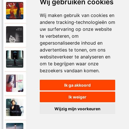
Wij gebruiken cookies
Frank Boeijen
2003
Onder ons
Wij maken gebruik van cookies en
andere tracking-technologieën om
uw surfervaring op onze website
Frank Boeijen
te verbeteren, om
1991
Onschuld
gepersonaliseerde inhoud en
advertenties te tonen, om ons
Frank Boeijen
websiteverkeer te analyseren en
2009
Op een dag
om te begrijpen waar onze
bezoekers vandaan komen.
Frank Boeijen
2018
Ik ga akkoord
Op het terras
Ik weiger
Frank Boeijen
1994
Wijzig mijn voorkeuren
Open de poorten