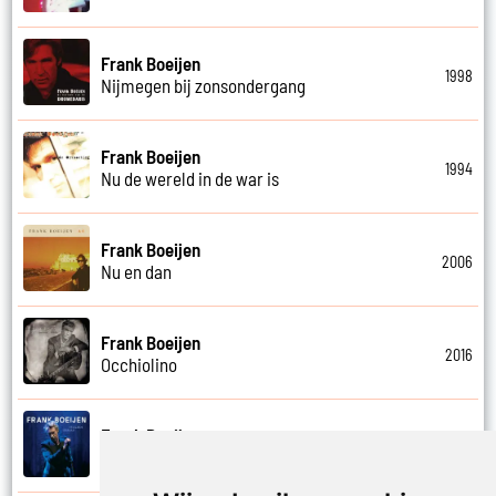
Frank Boeijen
1998
Nijmegen bij zonsondergang
Frank Boeijen
1994
Nu de wereld in de war is
Frank Boeijen
2006
Nu en dan
Frank Boeijen
2016
Occhiolino
Frank Boeijen
2022
Of ligt het aan mij