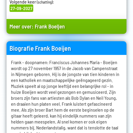
Volgende keer
:
(schatting)
27-09-2027
Meer over:
Frank Boeijen
Biografie Frank Boeijen
Frank - doopnamen: Franciscus Johannes Maria - Boeijen
wordt op 27 november 1957 in de Jacob van Campenstraat
in Nijmegen geboren. Hij is de jongste van tien kinderen in
een katholiek en maatschappelijke geëngageerd gezin.
Muziek speelt al op jonge leeftijd een belangrijke rol - in
huize Boeijen wordt veel gezongen en gemusiceerd. Zijn
broers zijn fans van artiesten als Bob Dylan en Neil Young,
en draaien hun platen veel. Frank luistert gefascineerd
mee. Als zijn broer Bart hem de eerste beginselen op de
gitaar heeft geleerd, kan hij eindelijk nummers van zijn
helden gaan meespelen. Al snel komen er ook eigen
nummers bij. Nederlandstalig, want dat is tenslotte de taal