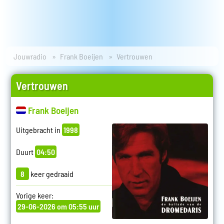
Jouwradio
Frank Boeijen
Vertrouwen
Vertrouwen
Frank Boeijen
Uitgebracht in
1998
Duurt
04:50
8
keer gedraaid
Vorige keer:
29-06-2026 om 05:55 uur