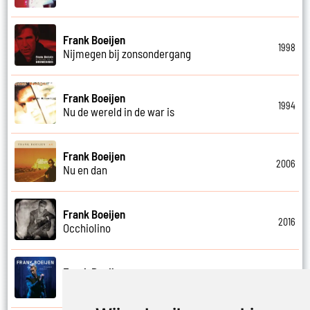
Frank Boeijen
1998
Nijmegen bij zonsondergang
Frank Boeijen
1994
Nu de wereld in de war is
Frank Boeijen
2006
Nu en dan
Frank Boeijen
2016
Occhiolino
Frank Boeijen
2022
Of ligt het aan mij