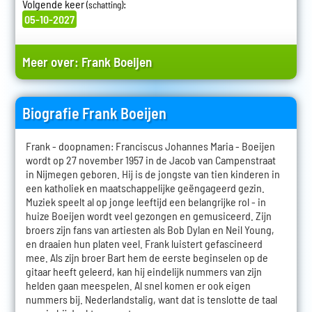
Volgende keer
:
(schatting)
05-10-2027
Meer over:
Frank Boeijen
Biografie Frank Boeijen
Frank - doopnamen: Franciscus Johannes Maria - Boeijen
wordt op 27 november 1957 in de Jacob van Campenstraat
in Nijmegen geboren. Hij is de jongste van tien kinderen in
een katholiek en maatschappelijke geëngageerd gezin.
Muziek speelt al op jonge leeftijd een belangrijke rol - in
huize Boeijen wordt veel gezongen en gemusiceerd. Zijn
broers zijn fans van artiesten als Bob Dylan en Neil Young,
en draaien hun platen veel. Frank luistert gefascineerd
mee. Als zijn broer Bart hem de eerste beginselen op de
gitaar heeft geleerd, kan hij eindelijk nummers van zijn
helden gaan meespelen. Al snel komen er ook eigen
nummers bij. Nederlandstalig, want dat is tenslotte de taal