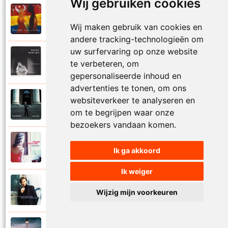
Wij gebruiken cookies
Frank Boeijen
2003
Onder ons
Wij maken gebruik van cookies en
andere tracking-technologieën om
uw surfervaring op onze website
Frank Boeijen
te verbeteren, om
1991
Onschuld
gepersonaliseerde inhoud en
advertenties te tonen, om ons
Frank Boeijen
websiteverkeer te analyseren en
2009
Op een dag
om te begrijpen waar onze
bezoekers vandaan komen.
Frank Boeijen
2018
Ik ga akkoord
Op het terras
Ik weiger
Frank Boeijen
1994
Wijzig mijn voorkeuren
Open de poorten