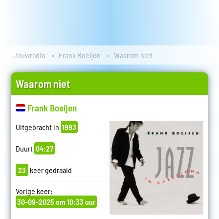
Jouwradio
Frank Boeijen
Waarom niet
Waarom niet
Frank Boeijen
Uitgebracht in
1993
Duurt
04:27
23
keer gedraaid
Vorige keer:
30-09-2025 om 10:33 uur