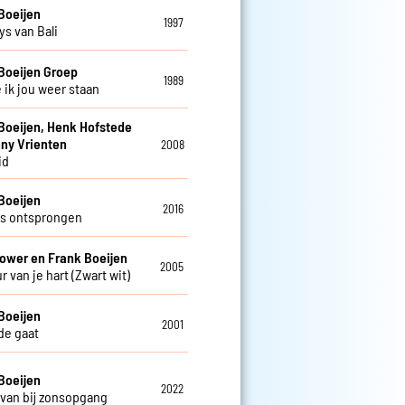
Boeijen
1997
s van Bali
Boeijen Groep
1989
 ik jou weer staan
Boeijen, Henk Hofstede
ny Vrienten
2008
id
Boeijen
2016
s ontsprongen
ower en Frank Boeijen
2005
r van je hart (Zwart wit)
Boeijen
2001
fde gaat
Boeijen
2022
van bij zonsopgang