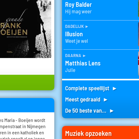
Roy Balder
Hij mag weer
dadelijk
►
Illusion
Weet je wel
daarna
►
Matthias Lens
Julie
Complete speellijst ►
Meest gedraaid ►
De 50 beste van... ►
s Maria - Boeijen wordt
ampenstraat in Nijmegen
Muziek opzoeken
eren in een katholiek en
ziek speelt al op jonge