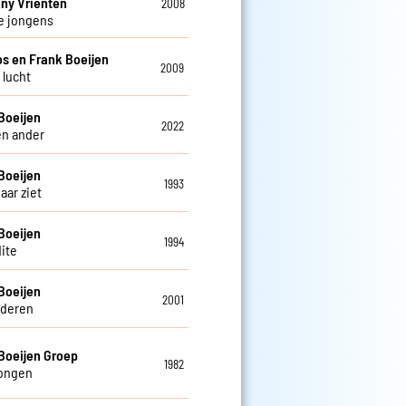
ny Vrienten
2008
e jongens
os en Frank Boeijen
2009
s lucht
Boeijen
2022
en ander
Boeijen
1993
haar ziet
Boeijen
1994
ite
Boeijen
2001
deren
Boeijen Groep
1982
tongen