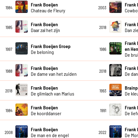
Frank Boeijen
Frank 
1984
2003
Chateau de Fleury
Cowboy
Frank Boeijen
Frank 
1985
2018
Daar zal het zijn
Dan zie
Frank 
Frank Boeijen Groep
en Hen
1997
1986
De beloning
De bru
Frank Boeijen
Frank 
1988
2018
De dame van het zuiden
De dan
Frank Boeijen
Brainp
2018
1993
De glimlach van Marius
De kleu
Frank Boeijen
Frank 
1984
1991
De koorddanser
De lie
Frank Boeijen
Frank 
2008
2022
De man en de engel
De Mor