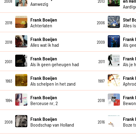
en Hen
2008
2013
Aanwezig
Aardig
Frank Boeijen
Stef B
2018
2006
Achterlaten
Alles i
Frank Boeijen
Frank 
2018
2009
Alles wat ik had
Als ge
Frank Boeijen
Frank 
2001
2011
Als ik geen geheugen had
Als je 
Frank Boeijen
Frank 
1993
1997
Als schelpen in het zand
Aphrod
Frank Boeijen
Frank 
1994
2018
Berceuse nr. 2
Bewon
Frank Boeijen
Frank 
2008
2016
Boodschap van Holland
Boze 