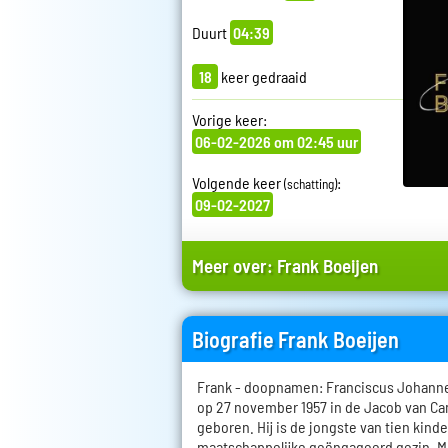
Duurt
04:39
18
keer gedraaid
Vorige keer:
06-02-2026 om 02:45 uur
Volgende keer
:
(schatting)
09-02-2027
Meer over:
Frank Boeijen
Biografie Frank Boeijen
Frank - doopnamen: Franciscus Johanne
op 27 november 1957 in de Jacob van C
geboren. Hij is de jongste van tien kind
maatschappelijke geëngageerd gezin. Mu