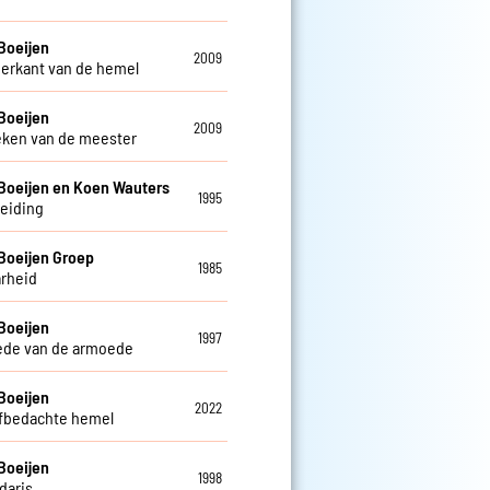
Boeijen
2009
erkant van de hemel
Boeijen
2009
eken van de meester
Boeijen en Koen Wauters
1995
leiding
Boeijen Groep
1985
rheid
Boeijen
1997
ede van de armoede
Boeijen
2022
lfbedachte hemel
Boeijen
1998
daris