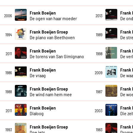
Frank Boeijen
Frank 
2006
2013
De ogen van haar moeder
De ond
Frank Boeijen Groep
Frank 
1994
1989
De piano van Beethoven
De str
Frank Boeijen
Frank 
2011
1998
De torens van San Gimignano
De ver
Frank Boeijen
Frank 
1986
2009
De vraag
De waa
Frank Boeijen Groep
Frank 
1988
1987
De wind nam hem mee
De wo
Frank Boeijen
Frank 
2011
2003
Dialoog
Die ze
Frank Boeijen Groep
Frank 
1993
1983
Doe iets
Drome