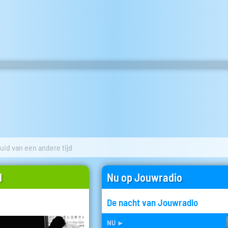
uid van een andere tijd
d
Nu op Jouwradio
De nacht van Jouwradio
nu
►