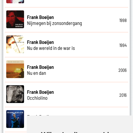
Frank Boeijen
1998
Nijmegen bij zonsondergang
Frank Boeijen
1994
Nu de wereld in de war is
Frank Boeijen
2006
Nu en dan
Frank Boeijen
2016
Occhiolino
Frank Boeijen
2022
Of ligt het aan mij