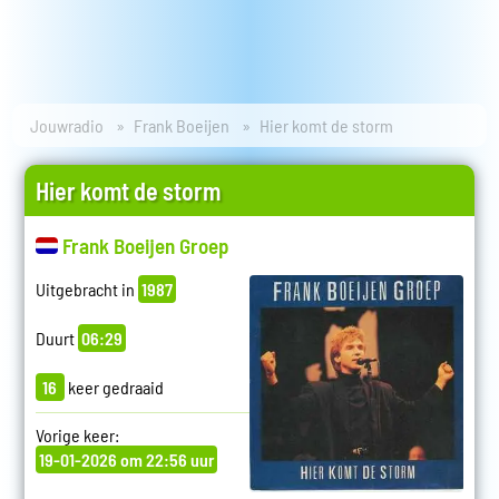
Jouwradio
Frank Boeijen
Hier komt de storm
Hier komt de storm
Frank Boeijen Groep
Uitgebracht in
1987
Duurt
06:29
16
keer gedraaid
Vorige keer:
19-01-2026 om 22:56 uur