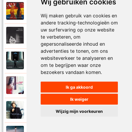
Wij gebruiken cookies
Frank Boeijen
2003
Onder ons
Wij maken gebruik van cookies en
andere tracking-technologieën om
uw surfervaring op onze website
Frank Boeijen
te verbeteren, om
1991
Onschuld
gepersonaliseerde inhoud en
advertenties te tonen, om ons
Frank Boeijen
websiteverkeer te analyseren en
2009
Op een dag
om te begrijpen waar onze
bezoekers vandaan komen.
Frank Boeijen
2018
Ik ga akkoord
Op het terras
Ik weiger
Frank Boeijen
1994
Wijzig mijn voorkeuren
Open de poorten