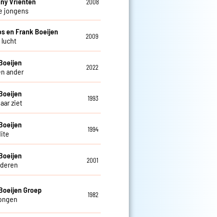
ny Vrienten
2008
e jongens
os en Frank Boeijen
2009
s lucht
Boeijen
2022
en ander
Boeijen
1993
haar ziet
Boeijen
1994
ite
Boeijen
2001
deren
Boeijen Groep
1982
tongen