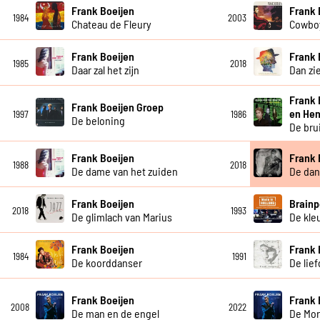
Frank Boeijen
Frank 
1984
2003
Chateau de Fleury
Cowboy
Frank Boeijen
Frank 
1985
2018
Daar zal het zijn
Dan zie
Frank 
Frank Boeijen Groep
en Hen
1997
1986
De beloning
De bru
Frank Boeijen
Frank 
1988
2018
De dame van het zuiden
De dan
Frank Boeijen
Brainp
2018
1993
De glimlach van Marius
De kleu
Frank Boeijen
Frank 
1984
1991
De koorddanser
De lie
Frank Boeijen
Frank 
2008
2022
De man en de engel
De Mor