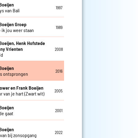
Boeijen
1997
s van Bali
Boeijen Groep
1989
 ik jou weer staan
Boeijen, Henk Hofstede
ny Vrienten
2008
id
Boeijen
2016
s ontsprongen
ower en Frank Boeijen
2005
r van je hart (Zwart wit)
Boeijen
2001
fde gaat
Boeijen
2022
van bij zonsopgang