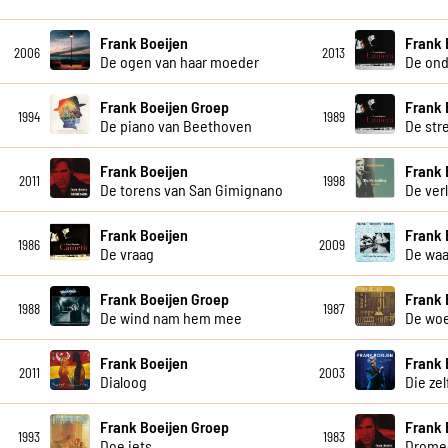
Frank Boeijen
Frank 
2006
2013
De ogen van haar moeder
De ond
Frank Boeijen Groep
Frank 
1994
1989
De piano van Beethoven
De str
Frank Boeijen
Frank 
2011
1998
De torens van San Gimignano
De ver
Frank Boeijen
Frank 
1986
2009
De vraag
De waa
Frank Boeijen Groep
Frank 
1988
1987
De wind nam hem mee
De wo
Frank Boeijen
Frank 
2011
2003
Dialoog
Die ze
Frank Boeijen Groep
Frank 
1993
1983
Doe iets
Drome