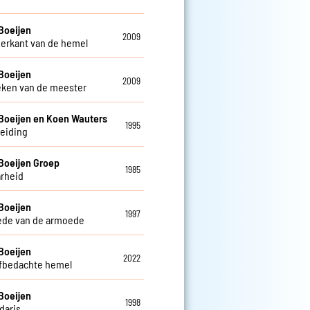
Boeijen
2009
erkant van de hemel
Boeijen
2009
eken van de meester
Boeijen en Koen Wauters
1995
leiding
Boeijen Groep
1985
rheid
Boeijen
1997
ede van de armoede
Boeijen
2022
lfbedachte hemel
Boeijen
1998
daris