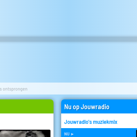
s ontsprongen
Nu op Jouwradio
Jouwradio's muziekmix
nu
►