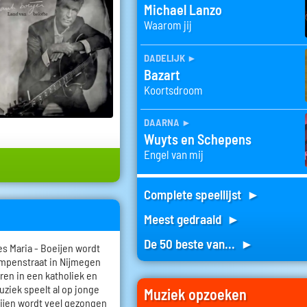
Michael Lanzo
Waarom jij
dadelijk
►
Bazart
Koortsdroom
daarna
►
Wuyts en Schepens
Engel van mij
Complete speellijst ►
Meest gedraaid ►
De 50 beste van... ►
s Maria - Boeijen wordt
ampenstraat in Nijmegen
eren in een katholiek en
ziek speelt al op jonge
Muziek opzoeken
oeijen wordt veel gezongen