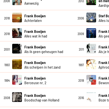
en Hen
2008
2013
Aanwezig
Aardig
Frank Boeijen
Stef B
2018
2006
Achterlaten
Alles i
Frank Boeijen
Frank 
2018
2009
Alles wat ik had
Als ge
Frank Boeijen
Frank 
2001
2011
Als ik geen geheugen had
Als je 
Frank Boeijen
Frank 
1993
1997
Als schelpen in het zand
Aphrod
Frank Boeijen
Frank 
1994
2018
Berceuse nr. 2
Bewon
Frank Boeijen
Frank 
2008
2016
Boodschap van Holland
Boze 