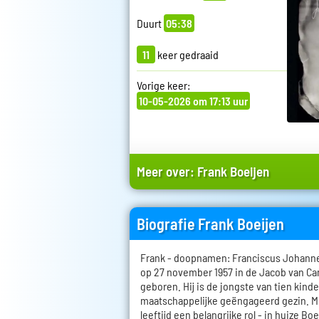
Duurt
05:38
11
keer gedraaid
Vorige keer:
10-05-2026 om 17:13 uur
Meer over:
Frank Boeijen
Biografie Frank Boeijen
Frank - doopnamen: Franciscus Johanne
op 27 november 1957 in de Jacob van C
geboren. Hij is de jongste van tien kind
maatschappelijke geëngageerd gezin. Mu
leeftijd een belangrijke rol - in huize B