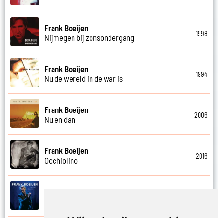
Frank Boeijen
1998
Nijmegen bij zonsondergang
Frank Boeijen
1994
Nu de wereld in de war is
Frank Boeijen
2006
Nu en dan
Frank Boeijen
2016
Occhiolino
Frank Boeijen
2022
Of ligt het aan mij