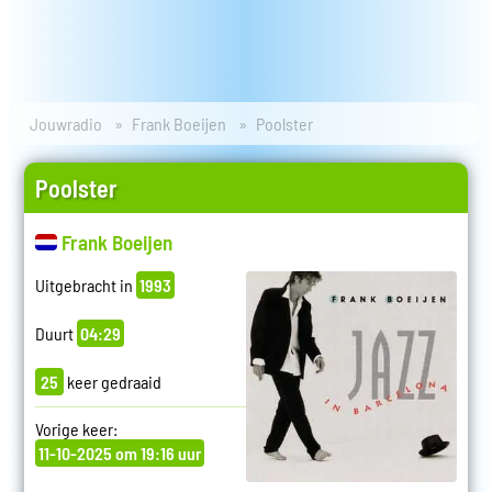
Jouwradio
Frank Boeijen
Poolster
Poolster
Frank Boeijen
Uitgebracht in
1993
Duurt
04:29
25
keer gedraaid
Vorige keer:
11-10-2025 om 19:16 uur