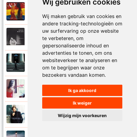
Wij gebruiken cookies
Frank Boeijen
2003
Onder ons
Wij maken gebruik van cookies en
andere tracking-technologieën om
uw surfervaring op onze website
Frank Boeijen
te verbeteren, om
1991
Onschuld
gepersonaliseerde inhoud en
advertenties te tonen, om ons
Frank Boeijen
websiteverkeer te analyseren en
2009
Op een dag
om te begrijpen waar onze
bezoekers vandaan komen.
Frank Boeijen
2018
Ik ga akkoord
Op het terras
Ik weiger
Frank Boeijen
1994
Wijzig mijn voorkeuren
Open de poorten