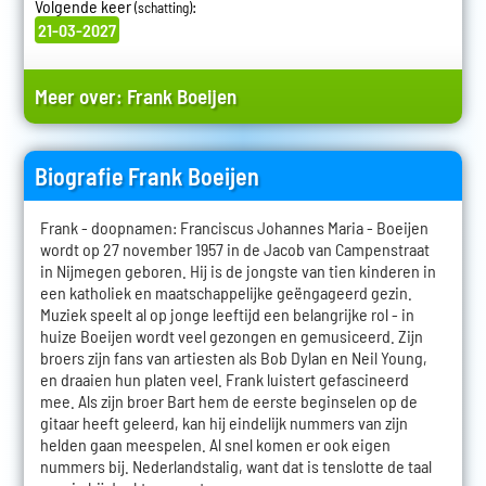
Volgende keer
:
(schatting)
21-03-2027
Meer over:
Frank Boeijen
Biografie Frank Boeijen
Frank - doopnamen: Franciscus Johannes Maria - Boeijen
wordt op 27 november 1957 in de Jacob van Campenstraat
in Nijmegen geboren. Hij is de jongste van tien kinderen in
een katholiek en maatschappelijke geëngageerd gezin.
Muziek speelt al op jonge leeftijd een belangrijke rol - in
huize Boeijen wordt veel gezongen en gemusiceerd. Zijn
broers zijn fans van artiesten als Bob Dylan en Neil Young,
en draaien hun platen veel. Frank luistert gefascineerd
mee. Als zijn broer Bart hem de eerste beginselen op de
gitaar heeft geleerd, kan hij eindelijk nummers van zijn
helden gaan meespelen. Al snel komen er ook eigen
nummers bij. Nederlandstalig, want dat is tenslotte de taal