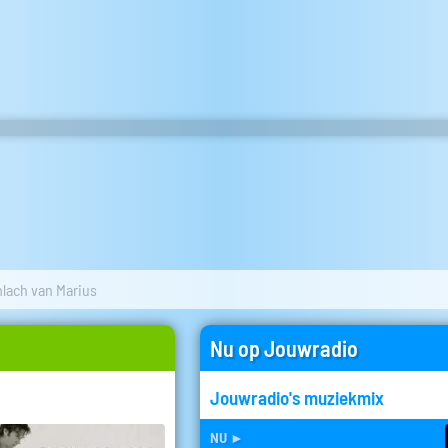
mlach van Marius
Nu op Jouwradio
Jouwradio's muziekmix
nu
►