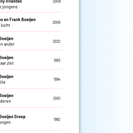
ny Vrienten
2008
e jongens
os en Frank Boeijen
2009
s lucht
Boeijen
2022
en ander
Boeijen
1993
haar ziet
Boeijen
1994
ite
Boeijen
2001
deren
Boeijen Groep
1982
tongen