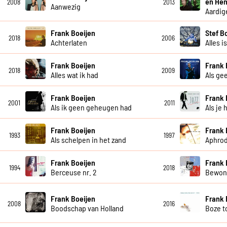
en Hen
2008
2013
Aanwezig
Aardig
Frank Boeijen
Stef B
2018
2006
Achterlaten
Alles i
Frank Boeijen
Frank 
2018
2009
Alles wat ik had
Als ge
Frank Boeijen
Frank 
2001
2011
Als ik geen geheugen had
Als je 
Frank Boeijen
Frank 
1993
1997
Als schelpen in het zand
Aphrod
Frank Boeijen
Frank 
1994
2018
Berceuse nr. 2
Bewon
Frank Boeijen
Frank 
2008
2016
Boodschap van Holland
Boze 