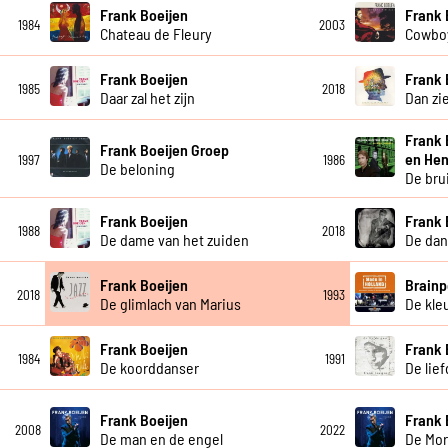
Frank Boeijen
Frank 
1984
2003
Chateau de Fleury
Cowboy
Frank Boeijen
Frank 
1985
2018
Daar zal het zijn
Dan zie
Frank 
Frank Boeijen Groep
en Hen
1997
1986
De beloning
De bru
Frank Boeijen
Frank 
1988
2018
De dame van het zuiden
De dan
Frank Boeijen
Brainp
2018
1993
De glimlach van Marius
De kleu
Frank Boeijen
Frank 
1984
1991
De koorddanser
De lie
Frank Boeijen
Frank 
2008
2022
De man en de engel
De Mor