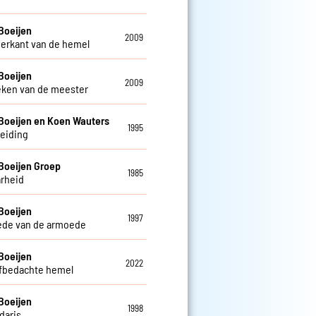
Boeijen
2009
erkant van de hemel
Boeijen
2009
eken van de meester
Boeijen en Koen Wauters
1995
leiding
Boeijen Groep
1985
rheid
Boeijen
1997
ede van de armoede
Boeijen
2022
lfbedachte hemel
Boeijen
1998
daris