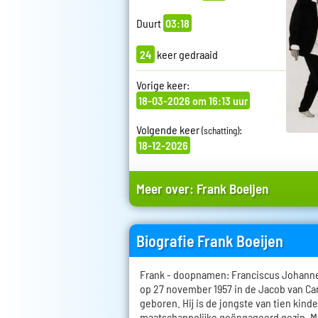
Duurt
03:18
24
keer gedraaid
Vorige keer:
18-03-2026 om 16:13 uur
Volgende keer
:
(schatting)
18-12-2026
Meer over:
Frank Boeijen
Biografie Frank Boeijen
Frank - doopnamen: Franciscus Johanne
op 27 november 1957 in de Jacob van C
geboren. Hij is de jongste van tien kind
maatschappelijke geëngageerd gezin. Mu