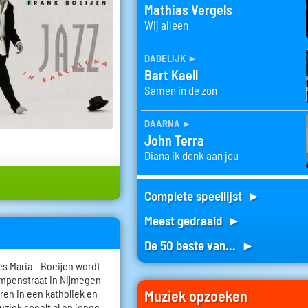
Mathias Vergels
Wij alleen
dadelijk
►
Bart Kaell
Samen in de zon
daarna
►
John Terra
Diana ik denk aan jou
Complete speellijst ►
Meest gedraaid ►
De 50 beste van... ►
s Maria - Boeijen wordt
ampenstraat in Nijmegen
Muziek opzoeken
eren in een katholiek en
ziek speelt al op jonge