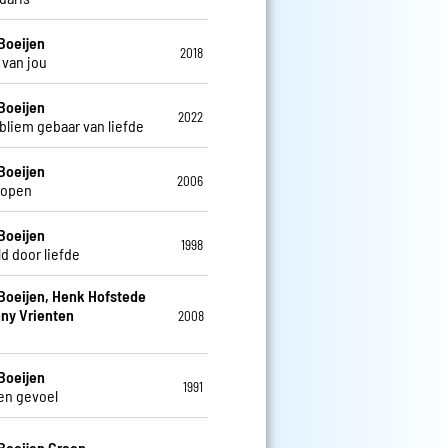
Boeijen
2018
van jou
Boeijen
2022
bliem gebaar van liefde
Boeijen
2006
lopen
Boeijen
1998
d door liefde
Boeijen, Henk Hofstede
ny Vrienten
2008
Boeijen
1991
en gevoel
Boeijen Groep