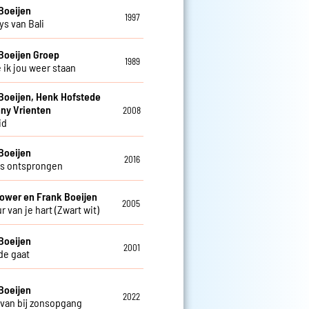
Boeijen
1997
s van Bali
Boeijen Groep
1989
 ik jou weer staan
Boeijen, Henk Hofstede
ny Vrienten
2008
id
Boeijen
2016
s ontsprongen
ower en Frank Boeijen
2005
r van je hart (Zwart wit)
Boeijen
2001
fde gaat
Boeijen
2022
van bij zonsopgang