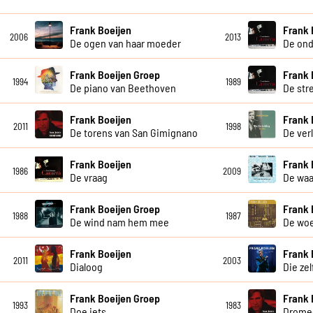
Frank Boeijen
Frank 
2006
2013
De ogen van haar moeder
De ond
Frank Boeijen Groep
Frank 
1994
1989
De piano van Beethoven
De str
Frank Boeijen
Frank 
2011
1998
De torens van San Gimignano
De ver
Frank Boeijen
Frank 
1986
2009
De vraag
De waa
Frank Boeijen Groep
Frank 
1988
1987
De wind nam hem mee
De wo
Frank Boeijen
Frank 
2011
2003
Dialoog
Die ze
Frank Boeijen Groep
Frank 
1993
1983
Doe iets
Drome