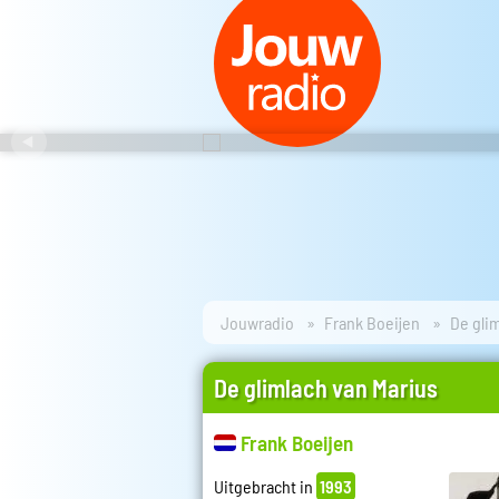
Jouwradio
Frank Boeijen
De gli
De glimlach van Marius
Frank Boeijen
Uitgebracht in
1993