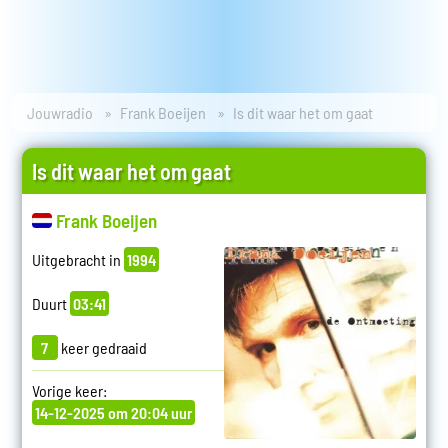
Jouwradio
Frank Boeijen
Is dit waar het om gaat
Is dit waar het om gaat
Frank Boeijen
Uitgebracht in
1994
Duurt
03:41
7
keer gedraaid
Vorige keer:
14-12-2025 om 20:04 uur