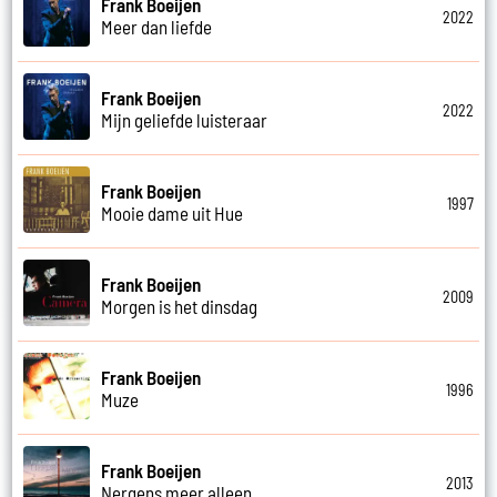
Frank Boeijen
2022
Meer dan liefde
Frank Boeijen
2022
Mijn geliefde luisteraar
Frank Boeijen
1997
Mooie dame uit Hue
Frank Boeijen
2009
Morgen is het dinsdag
Frank Boeijen
1996
Muze
Frank Boeijen
2013
Nergens meer alleen