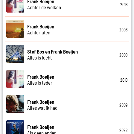
Frank Boeijen
2018
Achter de wolken
Frank Boeijen
2006
Achterlaten
Stef Bos en Frank Boeijen
2009
Alles is lucht
Frank Boeijen
2018
Alles is teder
Frank Boeijen
2009
Alles wat ik had
Frank Boeijen
2022
Als geen ander