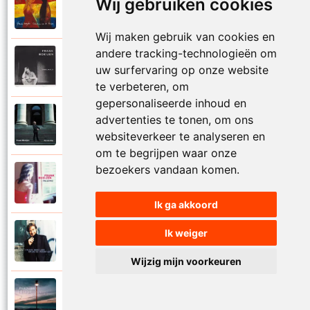
Wij gebruiken cookies
Frank Boeijen
2003
Onder ons
Wij maken gebruik van cookies en
andere tracking-technologieën om
Frank Boeijen
1991
uw surfervaring op onze website
Onschuld
te verbeteren, om
gepersonaliseerde inhoud en
Frank Boeijen
advertenties te tonen, om ons
2009
Op een dag
websiteverkeer te analyseren en
om te begrijpen waar onze
bezoekers vandaan komen.
Frank Boeijen
2018
Op het terras
Ik ga akkoord
Ik weiger
Frank Boeijen
1994
Open de poorten
Wijzig mijn voorkeuren
Frank Boeijen
2013
Overal bleef er iets achter