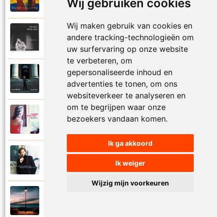
Wij gebruiken cookies
Onder ons
Wij maken gebruik van cookies en
Frank Boeijen
andere tracking-technologieën om
1991
Onschuld
uw surfervaring op onze website
te verbeteren, om
gepersonaliseerde inhoud en
Frank Boeijen
2009
advertenties te tonen, om ons
Op een dag
websiteverkeer te analyseren en
om te begrijpen waar onze
Frank Boeijen
bezoekers vandaan komen.
2018
Op het terras
Ik ga akkoord
Frank Boeijen
1994
Ik weiger
Open de poorten
Wijzig mijn voorkeuren
Frank Boeijen
2013
Overal bleef er iets achter