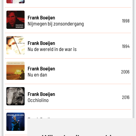
Frank Boeijen
1998
Nijmegen bij zonsondergang
Frank Boeijen
1994
Nu de wereld in de war is
Frank Boeijen
2006
Nu en dan
Frank Boeijen
2016
Occhiolino
Frank Boeijen
2022
Of ligt het aan mij