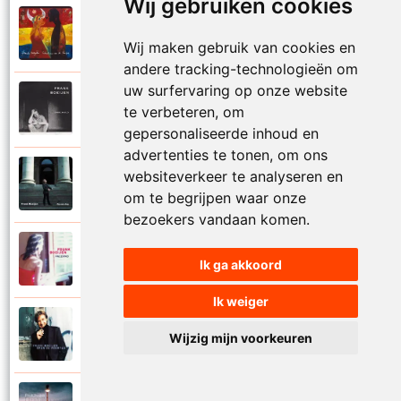
Wij gebruiken cookies
Frank Boeijen
2003
Onder ons
Wij maken gebruik van cookies en
andere tracking-technologieën om
uw surfervaring op onze website
Frank Boeijen
te verbeteren, om
1991
Onschuld
gepersonaliseerde inhoud en
advertenties te tonen, om ons
Frank Boeijen
websiteverkeer te analyseren en
2009
Op een dag
om te begrijpen waar onze
bezoekers vandaan komen.
Frank Boeijen
2018
Ik ga akkoord
Op het terras
Ik weiger
Frank Boeijen
1994
Wijzig mijn voorkeuren
Open de poorten