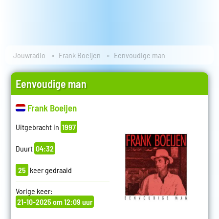
Jouwradio
Frank Boeijen
Eenvoudige man
Eenvoudige man
Frank Boeijen
Uitgebracht in
1997
Duurt
04:32
25
keer gedraaid
Vorige keer:
21-10-2025 om 12:09 uur