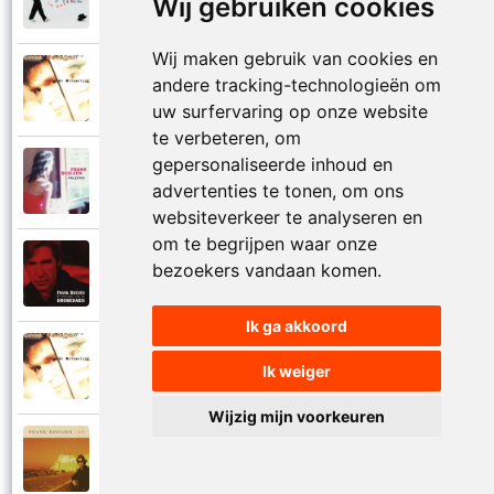
Wij gebruiken cookies
Niet dat ik verloren ben
Wij maken gebruik van cookies en
Frank Boeijen
andere tracking-technologieën om
1994
Niet van hier
uw surfervaring op onze website
te verbeteren, om
gepersonaliseerde inhoud en
Frank Boeijen
2018
advertenties te tonen, om ons
Niets is volmaakt
websiteverkeer te analyseren en
om te begrijpen waar onze
Frank Boeijen
bezoekers vandaan komen.
1998
Nijmegen bij zonsondergang
Ik ga akkoord
Frank Boeijen
1994
Ik weiger
Nu de wereld in de war is
Wijzig mijn voorkeuren
Frank Boeijen
2006
Nu en dan