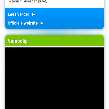
waarin hij denkt en praat.
Lees verder ►
Officiele website ►
Videoclip