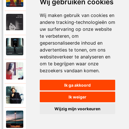
Wij gebruiken cookies
Onder ons
Wij maken gebruik van cookies en
Frank Boeijen
andere tracking-technologieën om
1991
Onschuld
uw surfervaring op onze website
te verbeteren, om
gepersonaliseerde inhoud en
Frank Boeijen
2009
advertenties te tonen, om ons
Op een dag
websiteverkeer te analyseren en
om te begrijpen waar onze
Frank Boeijen
bezoekers vandaan komen.
2018
Op het terras
Ik ga akkoord
Frank Boeijen
1994
Ik weiger
Open de poorten
Wijzig mijn voorkeuren
Frank Boeijen
2013
Overal bleef er iets achter