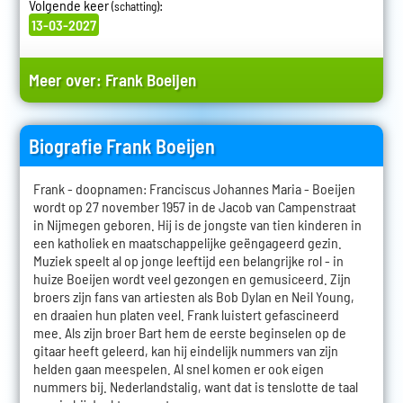
Volgende keer
:
(schatting)
13-03-2027
Meer over:
Frank Boeijen
Biografie Frank Boeijen
Frank - doopnamen: Franciscus Johannes Maria - Boeijen
wordt op 27 november 1957 in de Jacob van Campenstraat
in Nijmegen geboren. Hij is de jongste van tien kinderen in
een katholiek en maatschappelijke geëngageerd gezin.
Muziek speelt al op jonge leeftijd een belangrijke rol - in
huize Boeijen wordt veel gezongen en gemusiceerd. Zijn
broers zijn fans van artiesten als Bob Dylan en Neil Young,
en draaien hun platen veel. Frank luistert gefascineerd
mee. Als zijn broer Bart hem de eerste beginselen op de
gitaar heeft geleerd, kan hij eindelijk nummers van zijn
helden gaan meespelen. Al snel komen er ook eigen
nummers bij. Nederlandstalig, want dat is tenslotte de taal