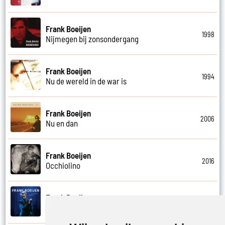
Frank Boeijen
1998
Nijmegen bij zonsondergang
Frank Boeijen
1994
Nu de wereld in de war is
Frank Boeijen
2006
Nu en dan
Frank Boeijen
2016
Occhiolino
Frank Boeijen
2022
Of ligt het aan mij