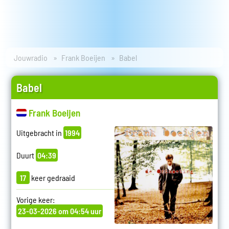
Jouwradio
Frank Boeijen
Babel
Babel
Frank Boeijen
Uitgebracht in
1994
Duurt
04:39
17
keer gedraaid
Vorige keer:
23-03-2026 om 04:54 uur