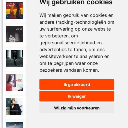
Wij gebruiken cookies
Frank Boeijen
2003
Onder ons
Wij maken gebruik van cookies en
andere tracking-technologieën om
uw surfervaring op onze website
Frank Boeijen
te verbeteren, om
1991
Onschuld
gepersonaliseerde inhoud en
advertenties te tonen, om ons
Frank Boeijen
websiteverkeer te analyseren en
2009
Op een dag
om te begrijpen waar onze
bezoekers vandaan komen.
Frank Boeijen
2018
Ik ga akkoord
Op het terras
Ik weiger
Frank Boeijen
1994
Wijzig mijn voorkeuren
Open de poorten