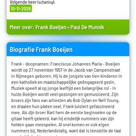
Volgende keer
:
(schatting)
10-11-2026
Meer over:
Frank Boeijen
•
Paul De Munnik
Biografie Frank Boeijen
Frank - doopnamen: Franciscus Johannes Maria - Boeijen
wordt op 27 november 1957 in de Jacob van Campenstraat
in Nijmegen geboren. Hij is de jongste van tien kinderen in
een katholiek en maatschappelijke geëngageerd gezin.
Muziek speelt al op jonge leeftijd een belangrijke rol - in
huize Boeijen wordt veel gezongen en gemusiceerd. Zijn
broers zijn fans van artiesten als Bob Dylan en Neil Young,
en draaien hun platen veel. Frank luistert gefascineerd
mee. Als zijn broer Bart hem de eerste beginselen op de
gitaar heeft geleerd, kan hij eindelijk nummers van zijn
helden gaan meespelen. Al snel komen er ook eigen
nummers bij. Nederlandstalig, want dat is tenslotte de taal