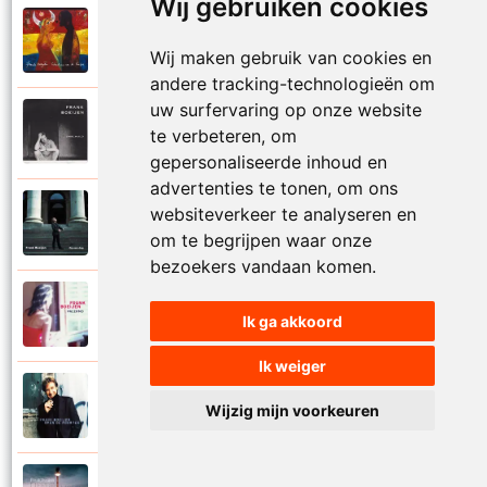
Wij gebruiken cookies
Frank Boeijen
2003
Onder ons
Wij maken gebruik van cookies en
andere tracking-technologieën om
uw surfervaring op onze website
Frank Boeijen
te verbeteren, om
1991
Onschuld
gepersonaliseerde inhoud en
advertenties te tonen, om ons
Frank Boeijen
websiteverkeer te analyseren en
2009
Op een dag
om te begrijpen waar onze
bezoekers vandaan komen.
Frank Boeijen
2018
Ik ga akkoord
Op het terras
Ik weiger
Frank Boeijen
1994
Wijzig mijn voorkeuren
Open de poorten