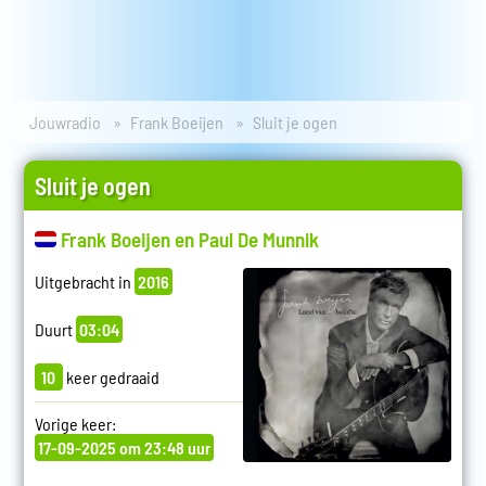
Jouwradio
Frank Boeijen
Sluit je ogen
Sluit je ogen
Frank Boeijen en Paul De Munnik
Uitgebracht in
2016
Duurt
03:04
10
keer gedraaid
Vorige keer:
17-09-2025 om 23:48 uur