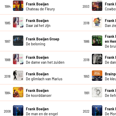
Frank Boeijen
Frank 
1984
2003
Chateau de Fleury
Cowboy
Frank Boeijen
Frank 
1985
2018
Daar zal het zijn
Dan zie
Frank 
Frank Boeijen Groep
en Hen
1997
1986
De beloning
De bru
Frank Boeijen
Frank 
1988
2018
De dame van het zuiden
De dan
Frank Boeijen
Brainp
2018
1993
De glimlach van Marius
De kleu
Frank Boeijen
Frank 
1984
1991
De koorddanser
De lie
Frank Boeijen
Frank 
2008
2022
De man en de engel
De Mor