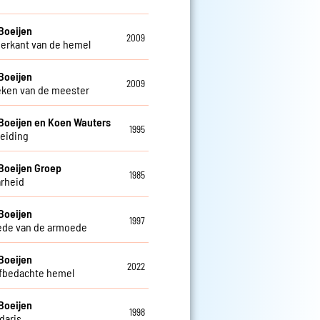
Boeijen
2009
erkant van de hemel
Boeijen
2009
eken van de meester
Boeijen en Koen Wauters
1995
leiding
Boeijen Groep
1985
rheid
Boeijen
1997
ede van de armoede
Boeijen
2022
lfbedachte hemel
Boeijen
1998
daris