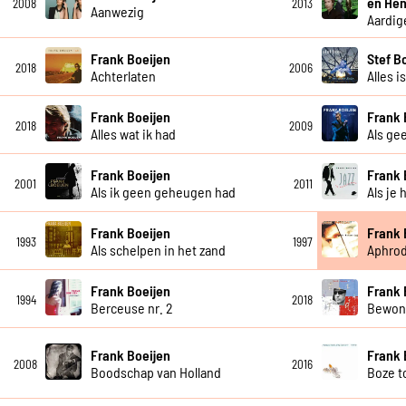
en Hen
2008
2013
Aanwezig
Aardig
Frank Boeijen
Stef B
2018
2006
Achterlaten
Alles i
Frank Boeijen
Frank 
2018
2009
Alles wat ik had
Als ge
Frank Boeijen
Frank 
2001
2011
Als ik geen geheugen had
Als je 
Frank Boeijen
Frank 
1993
1997
Als schelpen in het zand
Aphrod
Frank Boeijen
Frank 
1994
2018
Berceuse nr. 2
Bewon
Frank Boeijen
Frank 
2008
2016
Boodschap van Holland
Boze 