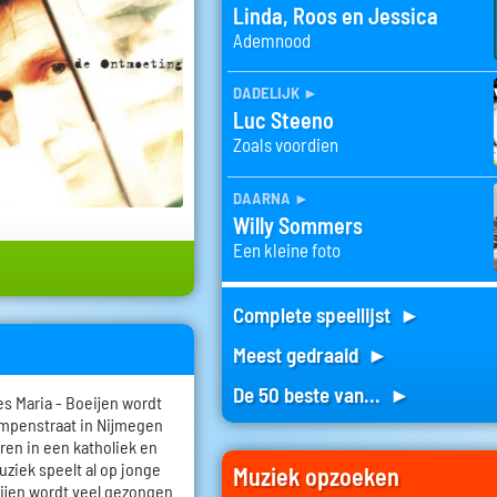
Linda, Roos en Jessica
Ademnood
dadelijk
►
Luc Steeno
Zoals voordien
daarna
►
Willy Sommers
Een kleine foto
Complete speellijst ►
Meest gedraaid ►
De 50 beste van... ►
s Maria - Boeijen wordt
ampenstraat in Nijmegen
eren in een katholiek en
ziek speelt al op jonge
Muziek opzoeken
oeijen wordt veel gezongen