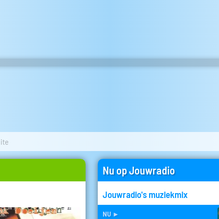
ite
Nu op Jouwradio
Jouwradio's muziekmix
nu
►