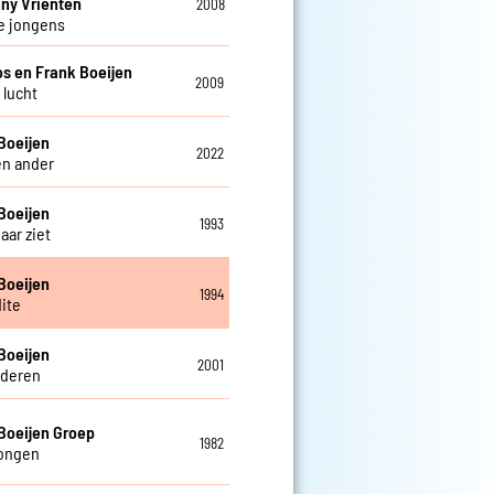
ny Vrienten
2008
e jongens
os en Frank Boeijen
2009
s lucht
Boeijen
2022
en ander
Boeijen
1993
haar ziet
Boeijen
1994
ite
Boeijen
2001
deren
Boeijen Groep
1982
tongen