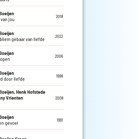
Boeijen
2018
van jou
Boeijen
2022
bliem gebaar van liefde
Boeijen
2006
lopen
Boeijen
1998
d door liefde
Boeijen, Henk Hofstede
ny Vrienten
2008
Boeijen
1991
en gevoel
Boeijen Groep