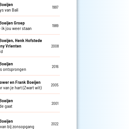
Boeijen
1997
s van Bali
Boeijen Groep
1989
 ik jou weer staan
Boeijen, Henk Hofstede
ny Vrienten
2008
id
Boeijen
2016
s ontsprongen
ower en Frank Boeijen
2005
r van je hart (Zwart wit)
Boeijen
2001
fde gaat
Boeijen
2022
van bij zonsopgang