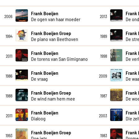
Frank Boeijen
Frank 
2006
2013
De ogen van haar moeder
De ond
Frank Boeijen Groep
Frank 
1994
1989
De piano van Beethoven
De str
Frank Boeijen
Frank 
2011
1998
De torens van San Gimignano
De ver
Frank Boeijen
Frank 
1986
2009
De vraag
De waa
Frank Boeijen Groep
Frank 
1988
1987
De wind nam hem mee
De wo
Frank Boeijen
Frank 
2011
2003
Dialoog
Die ze
Frank Boeijen Groep
Frank 
1993
1983
Doe iets
Drome