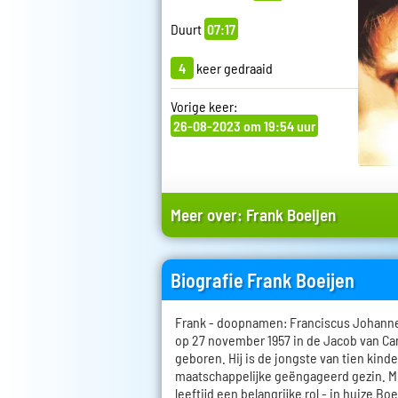
Duurt
07:17
4
keer gedraaid
Vorige keer:
26-08-2023 om 19:54 uur
Meer over:
Frank Boeijen
Biografie Frank Boeijen
Frank - doopnamen: Franciscus Johanne
op 27 november 1957 in de Jacob van C
geboren. Hij is de jongste van tien kind
maatschappelijke geëngageerd gezin. Mu
leeftijd een belangrijke rol - in huize B