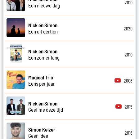
2010
Een nieuwe dag
Nick en Simon
2020
Een uit dertien
Nick en Simon
2010
Een zomer lang
Magical Trio
2006
Eens per jaar
Nick en Simon
2015
Geef me deze tijd
Simon Keizer
2016
Geen idee