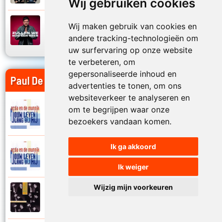
Wij gebruiken cookies
Simon Keizer
Wij maken gebruik van cookies en
2026
Zullen we nog een keer
andere tracking-technologieën om
uw surfervaring op onze website
te verbeteren, om
gepersonaliseerde inhoud en
Paul De Munnik op Jouwradio
advertenties te tonen, om ons
websiteverkeer te analyseren en
om te begrijpen waar onze
Acda en De Munnik
2009
Alleen maar hier
bezoekers vandaan komen.
Ik ga akkoord
Acda en De Munnik
2009
Alles gaat voorbij
Ik weiger
Wijzig mijn voorkeuren
Acda en De Munnik
1997
Als het vuur gedoofd is