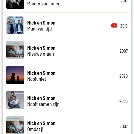
2017
Minder van meer
Nick en Simon
2018
Mum van tijd
Nick en Simon
2007
Nieuwe maan
Nick en Simon
2020
Nooit niet
Nick en Simon
2006
Nooit samen zijn
Nick en Simon
2007
Omdat jij