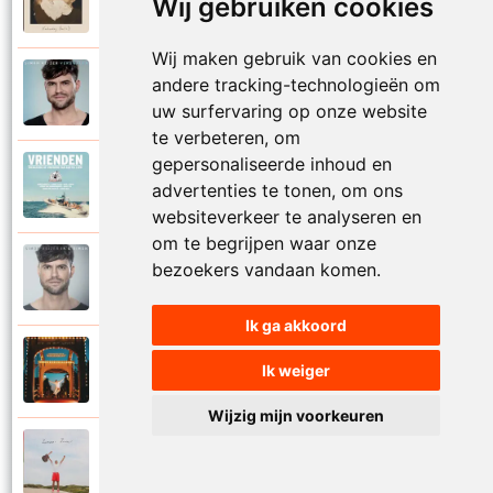
Wij gebruiken cookies
2025
Vaderdag (deel 2)
Wij maken gebruik van cookies en
Simon Keizer
andere tracking-technologieën om
2016
Verdwalen
uw surfervaring op onze website
te verbeteren, om
gepersonaliseerde inhoud en
Diverse artiesten
2018
advertenties te tonen, om ons
Vrienden
websiteverkeer te analyseren en
om te begrijpen waar onze
Simon Keizer
bezoekers vandaan komen.
2016
Wat als
Ik ga akkoord
Simon Keizer
Ik weiger
2024
Zin in het leven
Wijzig mijn voorkeuren
Simon Keizer
2024
Zomaar zomer