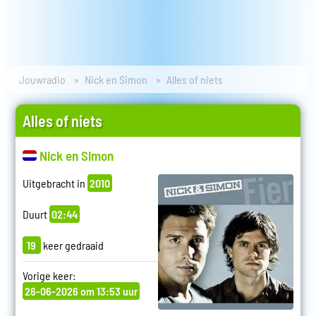
Jouwradio
Nick en Simon
Alles of niets
Alles of niets
Nick en Simon
Uitgebracht in
2010
Duurt
02:44
19
keer gedraaid
Vorige keer:
26-06-2026 om 13:53 uur