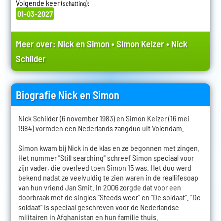
Volgende keer
:
(schatting)
01-03-2027
Meer over:
Nick en Simon
•
Simon Keizer
•
Nick
Schilder
Biografie Nick en Simon
Nick Schilder (6 november 1983) en Simon Keizer (16 mei
1984) vormden een Nederlands zangduo uit Volendam.
Simon kwam bij Nick in de klas en ze begonnen met zingen.
Het nummer "Still searching" schreef Simon speciaal voor
zijn vader, die overleed toen Simon 15 was. Het duo werd
bekend nadat ze veelvuldig te zien waren in de reallifesoap
van hun vriend Jan Smit. In 2006 zorgde dat voor een
doorbraak met de singles "Steeds weer" en "De soldaat". "De
soldaat" is speciaal geschreven voor de Nederlandse
militairen in Afghanistan en hun familie thuis.