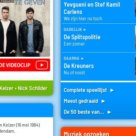
Yevgueni en Stef Kamil
Carlens
We zijn hier nu toch
dadelijk
►
De Splitspolitie
Een zomer
daarna
►
De Kreuners
Nu of nooit
Keizer
•
Nick Schilder
Complete speellijst ►
Meest gedraaid ►
De 50 beste van... ►
 Keizer (16 mei 1984)
olendam.
Muziek opzoeken