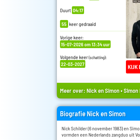
Duurt
04:17
55
keer gedraaid
Vorige keer:
15-07-2026 om 13:34 uur
Volgende keer
:
(schatting)
22-03-2027
Meer over:
Nick en Simon
•
Simon 
Biografie Nick en Simon
Nick Schilder (6 november 1983) en Simon
vormden een Nederlands zangduo uit V