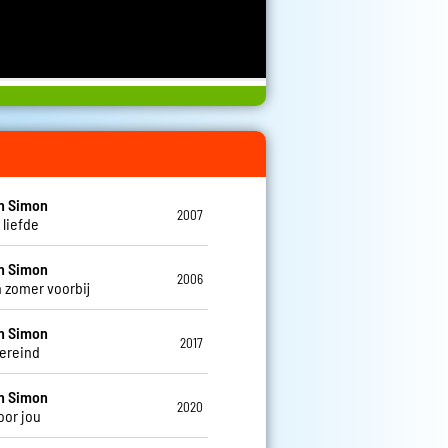
n Simon
2007
s liefde
n Simon
2006
n zomer voorbij
n Simon
2017
vereind
n Simon
2020
oor jou