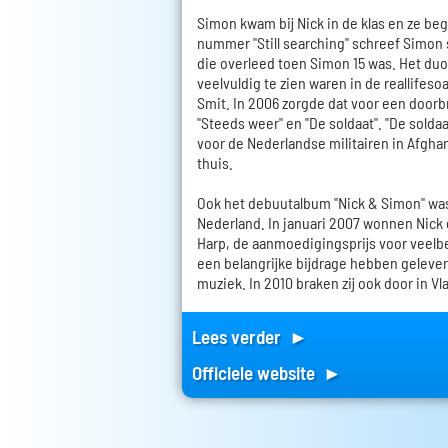
Simon kwam bij Nick in de klas en ze b
nummer "Still searching" schreef Simon s
die overleed toen Simon 15 was. Het du
veelvuldig te zien waren in de reallifes
Smit. In 2006 zorgde dat voor een doorb
"Steeds weer" en "De soldaat". "De solda
voor de Nederlandse militairen in Afgha
thuis.
Ook het debuutalbum "Nick & Simon" was
Nederland. In januari 2007 wonnen Nick
Harp, de aanmoedigingsprijs voor veelb
een belangrijke bijdrage hebben geleve
muziek. In 2010 braken zij ook door in V
Lees verder ►
Officiele website ►