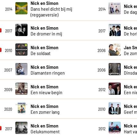
Nick en Simon
Nick e
Dans heel dicht bij mij
2014
2014
De dag 
(reggaeversie)
Nick en Simon
Nick e
2017
2017
De dromer in mij
De hor
Nick en Simon
Jan Sm
2010
2006
De soldaat
De zom
Nick en Simon
Nick e
2007
2006
Diamanten ringen
Dinsd
Nick en Simon
Nick e
2009
2012
Een nieuw begin
Een ni
Nick en Simon
Nick e
2020
2010
Een zomer lang
Geef m
Nick en Simon
Nick e
2017
2012
Geluksmoment
Hart v