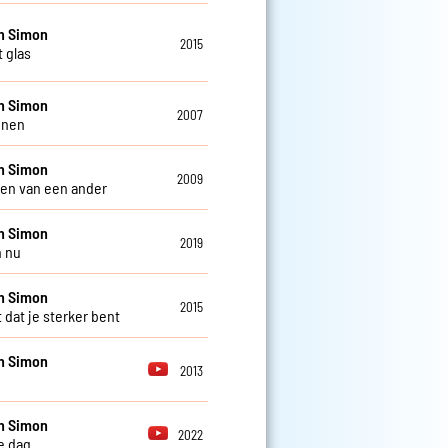
n Simon
2015
t glas
n Simon
2007
nnen
n Simon
2009
ven van een ander
n Simon
2019
n nu
n Simon
2015
 dat je sterker bent
n Simon
2013
n Simon
2022
e dag