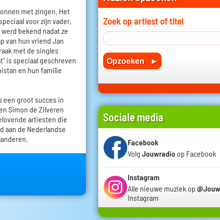
egonnen met zingen. Het
Zoek op artiest of titel
peciaal voor zijn vader,
o werd bekend nadat ze
oap van hun vriend Jan
raak met de singles
at" is speciaal geschreven
nistan en hun familie
 een groot succes in
 en Simon de Zilveren
Sociale media
elovende artiesten die
rd aan de Nederlandse
laanderen.
Facebook
Volg
Jouwradio
op Facebook
Instagram
Alle nieuwe muziek op
@Jouw
Instagram